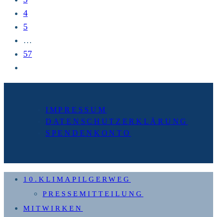
doch!“
4
5
…
57
Zur
nächsten
Seite
IMPRESSUM
DATENSCHUTZERKLÄRUNG
SPENDENKONTO
10.KLIMAPILGERWEG
PRESSEMITTEILUNG
MITWIRKEN