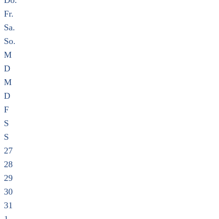
Do.
Fr.
Sa.
So.
M
D
M
D
F
S
S
27
28
29
30
31