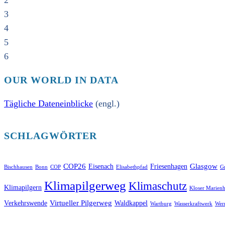
2
3
4
5
6
OUR WORLD IN DATA
Tägliche Dateneinblicke
(engl.)
SCHLAGWÖRTER
COP26
Glasgow
Eisenach
Friesenhagen
Bischhausen
Bonn
COP
Elisabethpfad
Gr
Klimapilgerweg
Klimaschutz
Klimapilgern
Kloser Marienh
Virtueller Pilgerweg
Verkehrswende
Waldkappel
Wartburg
Wasserkraftwerk
Wer