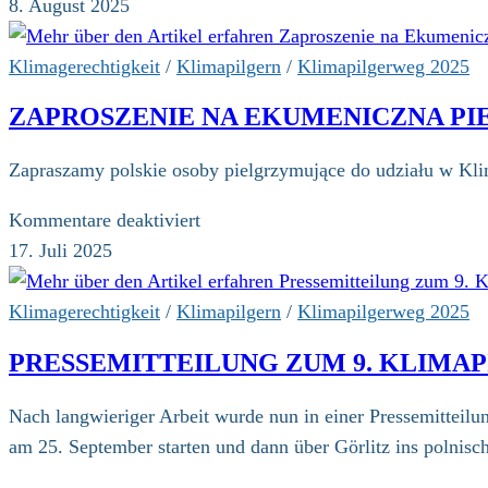
Was
8. August 2025
wir
heute
Klimagerechtigkeit
/
Klimapilgern
/
Klimapilgerweg 2025
übers
ZAPROSZENIE NA EKUMENICZNA P
Klima
wissen
Zapraszamy polskie osoby pielgrzymujące do udziału w Kli
für
Kommentare deaktiviert
Zaproszenie
17. Juli 2025
na
Ekumeniczna
Klimagerechtigkeit
/
Klimapilgern
/
Klimapilgerweg 2025
Pielgrzymka
PRESSEMITTEILUNG ZUM 9. KLIMA
dla
Sprawiedliwości
Nach langwieriger Arbeit wurde nun in einer Pressemitteilu
Klimatycznej
am 25. September starten und dann über Görlitz ins polnis