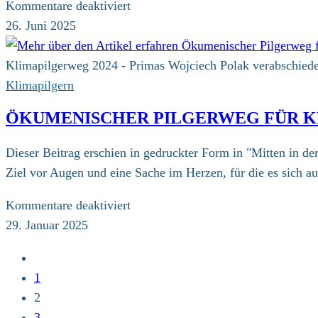
für
Kommentare deaktiviert
Pressemitteilung
26. Juni 2025
zum
9.
Klimapilgerweg 2024 - Primas Wojciech Polak verabschiede
Klimapilgerweg
Klimapilgern
ÖKUMENISCHER PILGERWEG FÜR K
Dieser Beitrag erschien in gedruckter Form in "Mitten in der
Ziel vor Augen und eine Sache im Herzen, für die es sich a
für
Kommentare deaktiviert
Ökumenischer
29. Januar 2025
Pilgerweg
Zur
für
vorherigen
1
Klimagerechtigkeit
Seite
2
„Geht
3