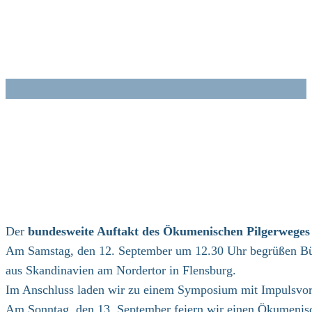
Zum
Inhalt
springen
Der
bundesweite Auftakt des Ökumenischen Pilgerweges 
Am Samstag, den 12. September um 12.30 Uhr begrüßen Bürg
aus Skandinavien am Nordertor in Flensburg.
Im Anschluss laden wir zu einem Symposium mit Impulsvo
Am Sonntag, den 13. September feiern wir einen Ökumenisch