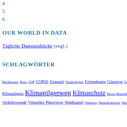
4
5
6
OUR WORLD IN DATA
Tägliche Dateneinblicke
(engl.)
SCHLAGWÖRTER
COP26
Glasgow
Eisenach
Friesenhagen
Bischhausen
Bonn
COP
Elisabethpfad
Gr
Klimapilgerweg
Klimaschutz
Klimapilgern
Kloser Marienh
Virtueller Pilgerweg
Verkehrswende
Waldkappel
Wartburg
Wasserkraftwerk
Wer