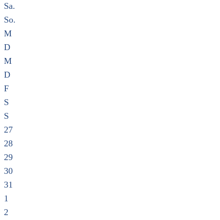
Sa.
So.
M
D
M
D
F
S
S
27
28
29
30
31
1
2