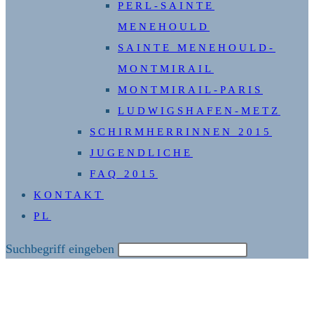
PERL-SAINTE
MENEHOULD
SAINTE MENEHOULD-
MONTMIRAIL
MONTMIRAIL-PARIS
LUDWIGSHAFEN-METZ
SCHIRMHERRINNEN 2015
JUGENDLICHE
FAQ 2015
KONTAKT
PL
Diese
Suchbegriff eingeben
Website
durchsuchen