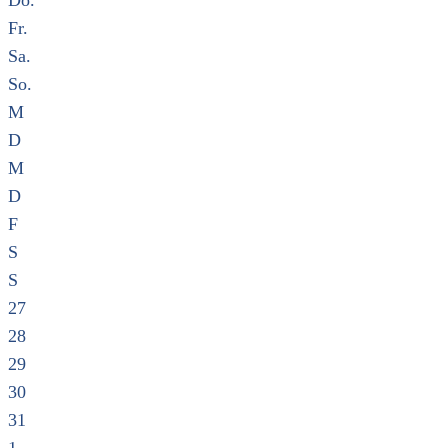
Do.
Fr.
Sa.
So.
M
D
M
D
F
S
S
27
28
29
30
31