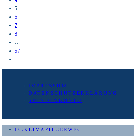
5
6
7
8
…
57
Zur
nächsten
Seite
IMPRESSUM
DATENSCHUTZERKLÄRUNG
SPENDENKONTO
10.KLIMAPILGERWEG