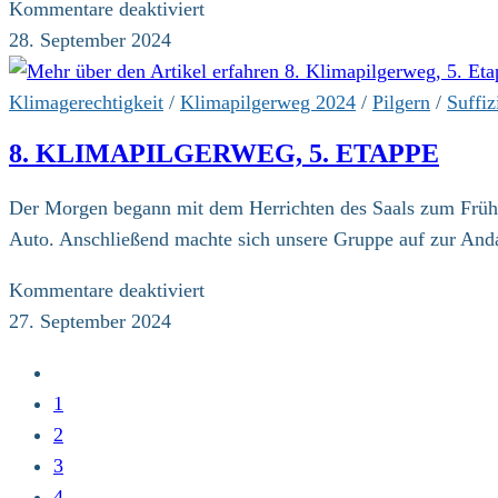
für
Kommentare deaktiviert
8.
28. September 2024
Klimapilgerweg,
6.
Klimagerechtigkeit
/
Klimapilgerweg 2024
/
Pilgern
/
Suffiz
Etappe
8. KLIMAPILGERWEG, 5. ETAPPE
Der Morgen begann mit dem Herrichten des Saals zum Frühs
Auto. Anschließend machte sich unsere Gruppe auf zur Anda
für
Kommentare deaktiviert
8.
27. September 2024
Klimapilgerweg,
Zur
5.
vorherigen
1
Etappe
Seite
2
3
4