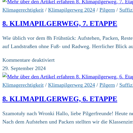
Klimapilgerweg,
8.
Klimagerechtigkeit
/
Klimapilgerweg 2024
/
Pilgern
/
Suffiz
Etappe
8. KLIMAPILGERWEG, 7. ETAPPE
Wie üblich vor dem 8h Frühstück: Aufstehen, Packen, Rest
auf Landstraßen ohne Fuß- und Radweg. Herrlicher Blick au
für
Kommentare deaktiviert
8.
29. September 2024
Klimapilgerweg,
7.
Klimagerechtigkeit
/
Klimapilgerweg 2024
/
Pilgern
/
Suffiz
Etappe
8. KLIMAPILGERWEG, 6. ETAPPE
Szamotuły nach Wronki Hallo, liebe Pilgerfreunde! Heute 
Nach dem Aufstehen und Packen stellten wir die Klassenzi