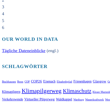
2
3
4
5
6
OUR WORLD IN DATA
Tägliche Dateneinblicke
(engl.)
SCHLAGWÖRTER
COP26
Glasgow
Eisenach
Friesenhagen
Bischhausen
Bonn
COP
Elisabethpfad
Gr
Klimapilgerweg
Klimaschutz
Klimapilgern
Kloser Marienh
Virtueller Pilgerweg
Verkehrswende
Waldkappel
Wartburg
Wasserkraftwerk
Wer