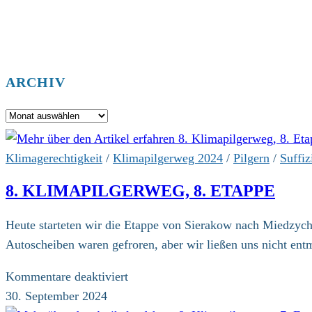
ARCHIV
Archiv
Klimagerechtigkeit
/
Klimapilgerweg 2024
/
Pilgern
/
Suffiz
8. KLIMAPILGERWEG, 8. ETAPPE
Heute starteten wir die Etappe von Sierakow nach Miedzyc
Autoscheiben waren gefroren, aber wir ließen uns nicht ent
für
Kommentare deaktiviert
8.
30. September 2024