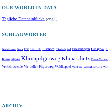
OUR WORLD IN DATA
Tägliche Dateneinblicke
(engl.)
SCHLAGWÖRTER
COP26
Glasgow
Eisenach
Friesenhagen
Bischhausen
Bonn
COP
Elisabethpfad
Gr
Klimapilgerweg
Klimaschutz
Klimapilgern
Kloser Marienh
Virtueller Pilgerweg
Verkehrswende
Waldkappel
Wartburg
Wasserkraftwerk
Wer
ARCHIV