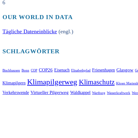
6
OUR WORLD IN DATA
Tägliche Dateneinblicke
(engl.)
SCHLAGWÖRTER
COP26
Glasgow
Eisenach
Friesenhagen
Bischhausen
Bonn
COP
Elisabethpfad
Gr
Klimapilgerweg
Klimaschutz
Klimapilgern
Kloser Marienh
Virtueller Pilgerweg
Verkehrswende
Waldkappel
Wartburg
Wasserkraftwerk
Wer