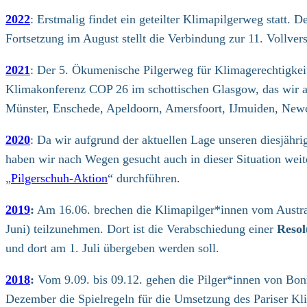
2022
: Erstmalig findet ein geteilter Klimapilgerweg statt.
Fortsetzung im August stellt die Verbindung zur 11. Vollv
2021
: Der 5. Ökumenische Pilgerweg für Klimagerechtigkeit
Klimakonferenz COP 26 im schottischen Glasgow, das wir am
Münster, Enschede, Apeldoorn, Amersfoort, IJmuiden, Newc
2020
: Da wir aufgrund der aktuellen Lage unseren diesjähr
haben wir nach Wegen gesucht auch in dieser Situation we
„
Pilgerschuh-Aktion
“ durchführen.
2019
:
Am 16.06. brechen die Klimapilger*innen vom Austr
Juni) teilzunehmen. Dort ist die Verabschiedung einer
Resol
und dort am 1. Juli übergeben werden soll.
2018
:
Vom 9.09. bis 09.12. gehen die Pilger*innen von Bo
Dezember die Spielregeln für die Umsetzung des Pariser Kl