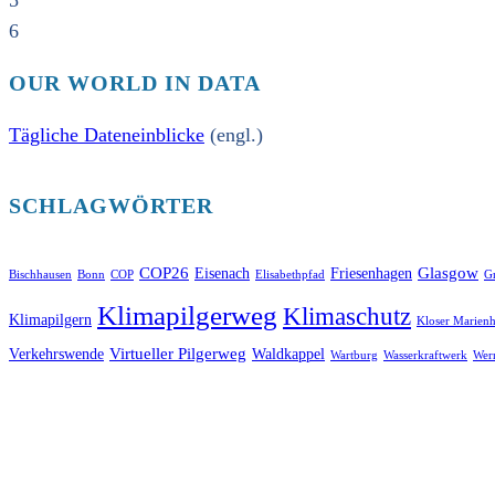
5
6
OUR WORLD IN DATA
Tägliche Dateneinblicke
(engl.)
SCHLAGWÖRTER
COP26
Glasgow
Eisenach
Friesenhagen
Bischhausen
Bonn
COP
Elisabethpfad
Gr
Klimapilgerweg
Klimaschutz
Klimapilgern
Kloser Marienh
Virtueller Pilgerweg
Verkehrswende
Waldkappel
Wartburg
Wasserkraftwerk
Wer