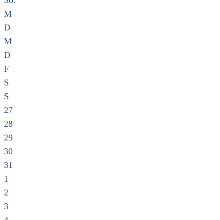
So.
M
D
M
D
F
S
S
27
28
29
30
31
1
2
3