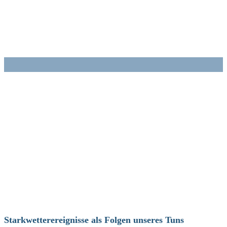
Zum
Inhalt
springen
Starkwetterereignisse als Folgen unseres Tuns