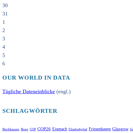
30
31
1
2
3
4
5
6
OUR WORLD IN DATA
Tägliche Dateneinblicke
(engl.)
SCHLAGWÖRTER
COP26
Glasgow
Eisenach
Friesenhagen
Bischhausen
Bonn
COP
Elisabethpfad
Gr