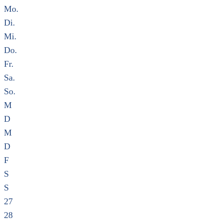
Mo.
Di.
Mi.
Do.
Fr.
Sa.
So.
M
D
M
D
F
S
S
27
28