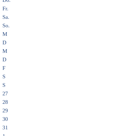
Do.
Fr.
Sa.
So.
M
D
M
D
F
S
S
27
28
29
30
31