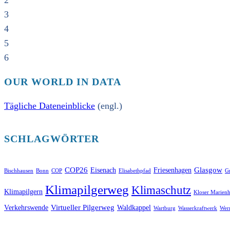
2
3
4
5
6
OUR WORLD IN DATA
Tägliche Dateneinblicke
(engl.)
SCHLAGWÖRTER
COP26
Glasgow
Eisenach
Friesenhagen
Bischhausen
Bonn
COP
Elisabethpfad
Gr
Klimapilgerweg
Klimaschutz
Klimapilgern
Kloser Marienh
Virtueller Pilgerweg
Verkehrswende
Waldkappel
Wartburg
Wasserkraftwerk
Wer