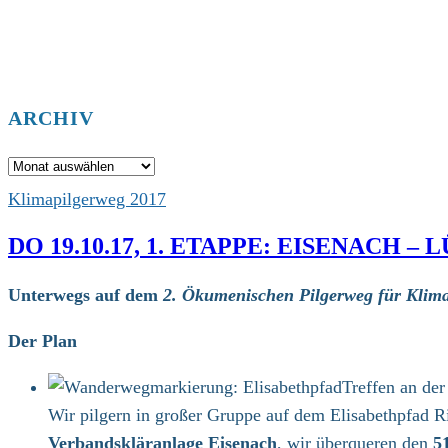
ARCHIV
Archiv
Klimapilgerweg 2017
DO 19.10.17, 1. ETAPPE: EISENACH –
Unterwegs auf dem
2. Ökumenischen Pilgerweg für Klima
Der Plan
Treffen an de
Wir pilgern in großer Gruppe auf dem Elisabethpfad 
Verbandskläranlage Eisenach
, wir überqueren den
5