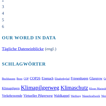
2
3
4
5
6
OUR WORLD IN DATA
Tägliche Dateneinblicke
(engl.)
SCHLAGWÖRTER
COP26
Glasgow
Eisenach
Friesenhagen
Bischhausen
Bonn
COP
Elisabethpfad
Gr
Klimapilgerweg
Klimaschutz
Klimapilgern
Kloser Marienh
Virtueller Pilgerweg
Verkehrswende
Waldkappel
Wartburg
Wasserkraftwerk
Wer