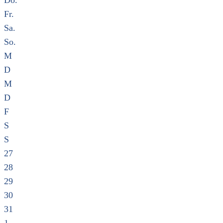
Do.
Fr.
Sa.
So.
M
D
M
D
F
S
S
27
28
29
30
31