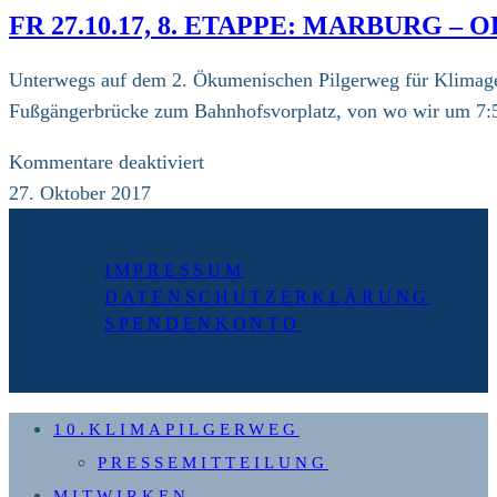
9.
FR 27.10.17, 8. ETAPPE: MARBURG –
Etappe:
Obereisenhausen
Unterwegs auf dem 2. Ökumenischen Pilgerweg für Klimager
–
Fußgängerbrücke zum Bahnhofsvorplatz, von wo wir um 7:5
Rudersdorf
(26
für
Kommentare deaktiviert
km)
Fr
27. Oktober 2017
27.10.17,
8.
IMPRESSUM
Etappe:
DATENSCHUTZERKLÄRUNG
Marburg
SPENDENKONTO
–
Obereisenhausen
(22
10.KLIMAPILGERWEG
km)
PRESSEMITTEILUNG
MITWIRKEN