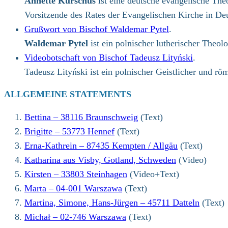
Annette Kurschus
ist eine deutsche evangelische The
Vorsitzende des Rates der Evangelischen Kirche in De
Grußwort von Bischof Waldemar Pytel
.
Waldemar Pytel
ist ein polnischer lutherischer Theo
Videobotschaft von Bischof Tadeusz Lityński
.
Tadeusz Lityński ist ein polnischer Geistlicher und r
ALLGEMEINE STATEMENTS
Bettina – 38116 Braunschweig
(Text)
Brigitte – 53773 Hennef
(Text)
Erna-Kathrein – 87435 Kempten / Allgäu
(Text)
Katharina aus Visby, Gotland, Schweden
(Video)
Kirsten – 33803 Steinhagen
(Video+Text)
Marta – 04-001 Warszawa
(Text)
Martina, Simone, Hans-Jürgen – 45711 Datteln
(Text)
Michał – 02-746 Warszawa
(Text)