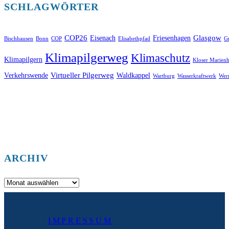
SCHLAGWÖRTER
COP26
Glasgow
Eisenach
Friesenhagen
Bischhausen
Bonn
COP
Elisabethpfad
Gr
Klimapilgerweg
Klimaschutz
Klimapilgern
Kloser Marienh
Virtueller Pilgerweg
Verkehrswende
Waldkappel
Wartburg
Wasserkraftwerk
Wer
ARCHIV
Archiv
IMPRESSUM