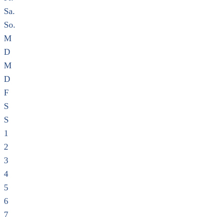
Sa.
So.
M
D
M
D
F
S
S
1
2
3
4
5
6
7