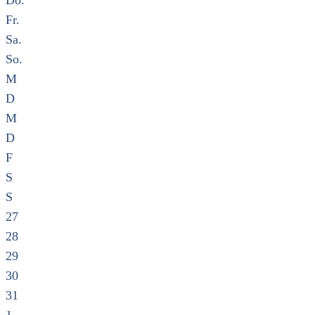
Do.
Fr.
Sa.
So.
M
D
M
D
F
S
S
27
28
29
30
31