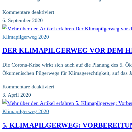
für
Kommentare deaktiviert
Vorträge
6. September 2020
und
Diskussion
Klimapilgerweg 2020
DER KLIMAPILGERWEG VOR DEM H
Die Corona-Krise wirkt sich auch auf die Planung des 5. Ö
Ökumenischen Pilgerwegs für Klimagerechtigkeit, auf das Ja
für
Kommentare deaktiviert
Der
3. April 2020
Klimapilgerweg
vor
Klimapilgerweg 2020
dem
5. KLIMAPILGERWEG: VORBEREITU
Hintergrund