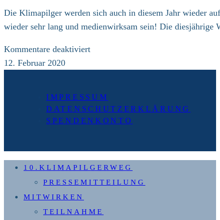
der
Die Klimapilger werden sich auch in diesem Jahr wieder a
Corona-
wieder sehr lang und medienwirksam sein! Die diesjährige
Krise
für
Kommentare deaktiviert
5.
12. Februar 2020
Klimapilgerweg:
Vorbereitungen
IMPRESSUM
in
DATENSCHUTZERKLÄRUNG
vollem
SPENDENKONTO
Gang!
10.KLIMAPILGERWEG
PRESSEMITTEILUNG
MITWIRKEN
TEILNAHME