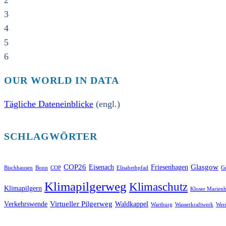
2
3
4
5
6
OUR WORLD IN DATA
Tägliche Dateneinblicke
(engl.)
SCHLAGWÖRTER
COP26
Glasgow
Eisenach
Friesenhagen
Bischhausen
Bonn
COP
Elisabethpfad
Gr
Klimapilgerweg
Klimaschutz
Klimapilgern
Kloser Marienh
Virtueller Pilgerweg
Verkehrswende
Waldkappel
Wartburg
Wasserkraftwerk
Wer