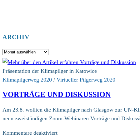
ARCHIV
Archiv
Präsentation der Klimapilger in Katowice
Klimapilgerweg 2020
/
Virtueller Pilgerweg 2020
VORTRÄGE UND DISKUSSION
Am 23.8. wollten die Klimapilger nach Glasgow zur UN-Kli
neun zweistündigen Zoom-Webinaren Vorträge und Diskussi
für
Kommentare deaktiviert