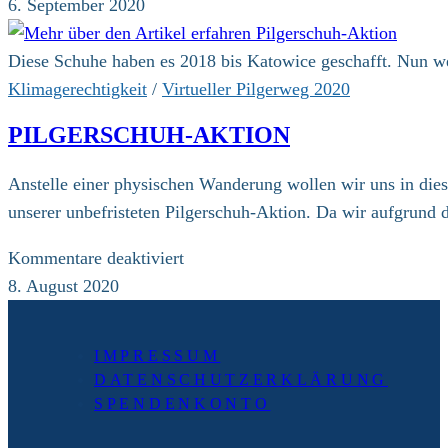
Vorträge
6. September 2020
und
Diskussion
Diese Schuhe haben es 2018 bis Katowice geschafft. Nun w
Klimagerechtigkeit
/
Virtueller Pilgerweg 2020
PILGERSCHUH-AKTION
Anstelle einer physischen Wanderung wollen wir uns in dies
unserer unbefristeten Pilgerschuh-Aktion. Da wir aufgrund 
für
Kommentare deaktiviert
Pilgerschuh-
8. August 2020
Aktion
IMPRESSUM
DATENSCHUTZERKLÄRUNG
SPENDENKONTO