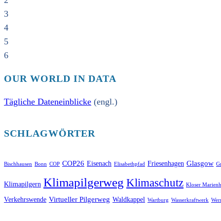
2
3
4
5
6
OUR WORLD IN DATA
Tägliche Dateneinblicke
(engl.)
SCHLAGWÖRTER
COP26
Glasgow
Eisenach
Friesenhagen
Bischhausen
Bonn
COP
Elisabethpfad
Gr
Klimapilgerweg
Klimaschutz
Klimapilgern
Kloser Marienh
Virtueller Pilgerweg
Verkehrswende
Waldkappel
Wartburg
Wasserkraftwerk
Wer