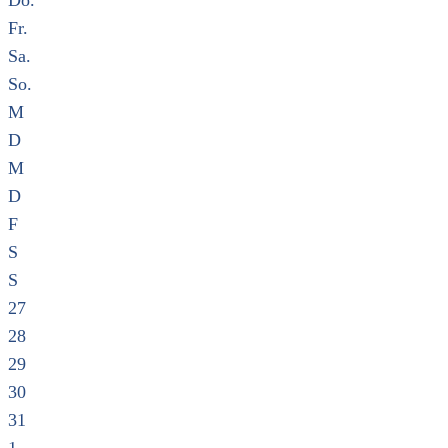
Do.
Fr.
Sa.
So.
M
D
M
D
F
S
S
27
28
29
30
31