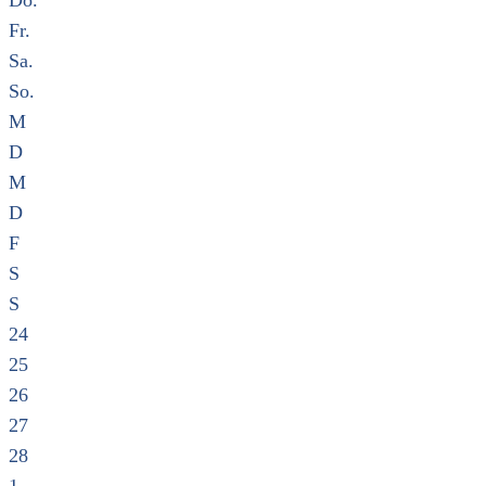
Do.
Fr.
Sa.
So.
M
D
M
D
F
S
S
24
25
26
27
28