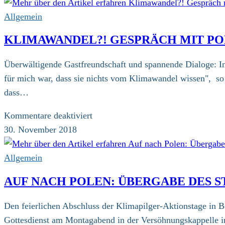
Kohlequalm
nimmt
Allgemein
Pilgern
KLIMAWANDEL?! GESPRÄCH MIT POL
den
Atem
Überwältigende Gastfreundschaft und spannende Dialoge: In
–
für mich war, dass sie nichts vom Klimawandel wissen", so
aber
dass…
nicht
den
für
Kommentare deaktiviert
Mut
Klimawandel?!
30. November 2018
Gespräch
mit
Allgemein
polnischen
AUF NACH POLEN: ÜBERGABE DES S
Schüler/innen
in
Den feierlichen Abschluss der Klimapilger-Aktionstage in B
Bielsko-
Gottesdienst am Montagabend in der Versöhnungskappelle i