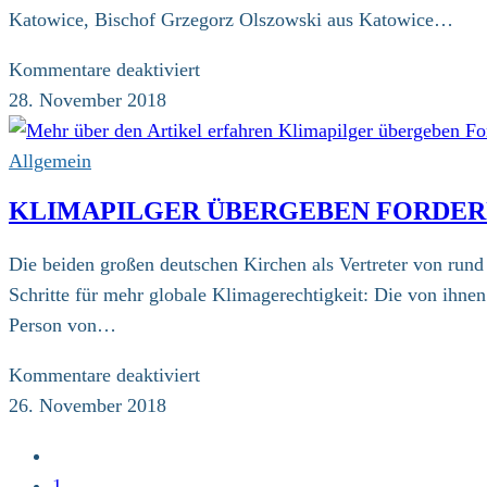
Biała
Katowice, Bischof Grzegorz Olszowski aus Katowice…
für
Kommentare deaktiviert
Auf
28. November 2018
nach
Polen:
Allgemein
Übergabe
KLIMAPILGER ÜBERGEBEN FORDER
des
Staffelstabs
Die beiden großen deutschen Kirchen als Vertreter von rund
in
Schritte für mehr globale Klimagerechtigkeit: Die von ihn
feierlichem
Person von…
Gottesdienst
für
Kommentare deaktiviert
Klimapilger
26. November 2018
übergeben
Zur
Forderungen
vorherigen
1