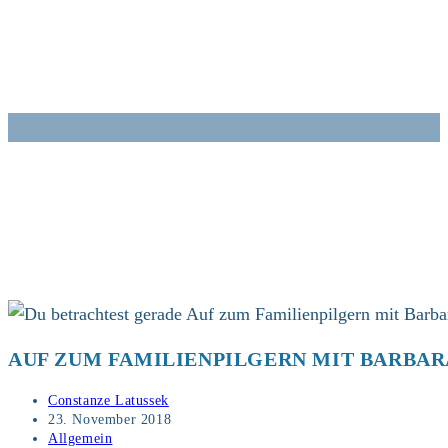
Zum
Inhalt
springen
AUF ZUM FAMILIENPILGERN MIT BARBAR
Beitrags-
Constanze Latussek
Autor:
Beitrag
23. November 2018
veröffentlicht:
Beitrags-
Allgemein