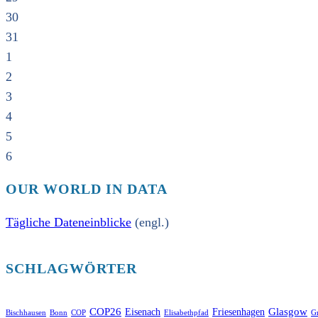
30
31
1
2
3
4
5
6
OUR WORLD IN DATA
Tägliche Dateneinblicke
(engl.)
SCHLAGWÖRTER
COP26
Glasgow
Eisenach
Friesenhagen
Bischhausen
Bonn
COP
Elisabethpfad
Gr