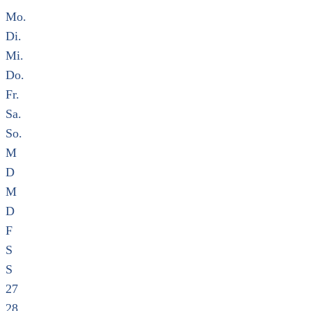
Mo.
Di.
Mi.
Do.
Fr.
Sa.
So.
M
D
M
D
F
S
S
27
28