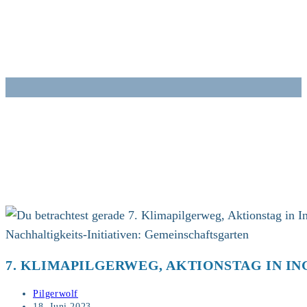
Zum
Inhalt
springen
Nachhaltigkeits-Initiativen: Gemeinschaftsgarten
7. KLIMAPILGERWEG, AKTIONSTAG IN I
Beitrags-
Pilgerwolf
Autor:
Beitrag
18. Juni 2023