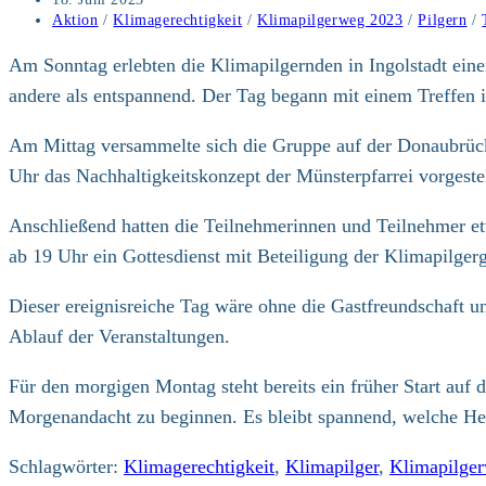
veröffentlicht:
Beitrags-
Aktion
/
Klimagerechtigkeit
/
Klimapilgerweg 2023
/
Pilgern
/
Kategorie:
Am Sonntag erlebten die Klimapilgernden in Ingolstadt ein
andere als entspannend. Der Tag begann mit einem Treffen 
Am Mittag versammelte sich die Gruppe auf der Donaubrück
Uhr das Nachhaltigkeitskonzept der Münsterpfarrei vorgestel
Anschließend hatten die Teilnehmerinnen und Teilnehmer etw
ab 19 Uhr ein Gottesdienst mit Beteiligung der Klimapilger
Dieser ereignisreiche Tag wäre ohne die Gastfreundschaft 
Ablauf der Veranstaltungen.
Für den morgigen Montag steht bereits ein früher Start auf
Morgenandacht zu beginnen. Es bleibt spannend, welche He
Schlagwörter
:
Klimagerechtigkeit
,
Klimapilger
,
Klimapilge