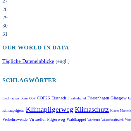
27
28
29
30
31
OUR WORLD IN DATA
Tägliche Dateneinblicke
(engl.)
SCHLAGWÖRTER
COP26
Glasgow
Eisenach
Friesenhagen
Bischhausen
Bonn
COP
Elisabethpfad
Gr
Klimapilgerweg
Klimaschutz
Klimapilgern
Kloser Marienh
Virtueller Pilgerweg
Verkehrswende
Waldkappel
Wartburg
Wasserkraftwerk
Wer