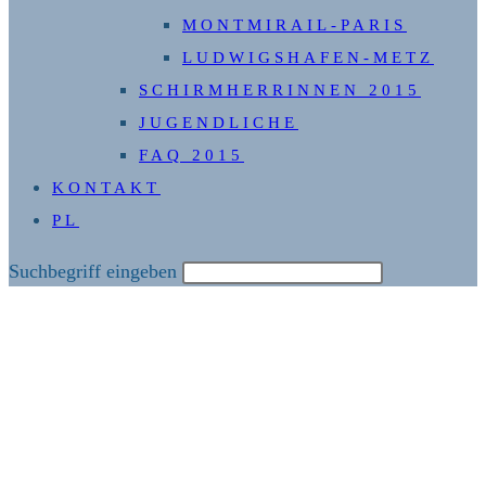
MONTMIRAIL-PARIS
LUDWIGSHAFEN-METZ
SCHIRMHERRINNEN 2015
JUGENDLICHE
FAQ 2015
KONTAKT
PL
Diese
Suchbegriff eingeben
Website
durchsuchen