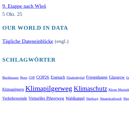
9. Etappe nach Wleń
5 Okt. 25
OUR WORLD IN DATA
Tägliche Dateneinblicke
(engl.)
SCHLAGWÖRTER
COP26
Glasgow
Eisenach
Friesenhagen
Bischhausen
Bonn
COP
Elisabethpfad
Gr
Klimapilgerweg
Klimaschutz
Klimapilgern
Kloser Marienh
Virtueller Pilgerweg
Verkehrswende
Waldkappel
Wartburg
Wasserkraftwerk
Wer