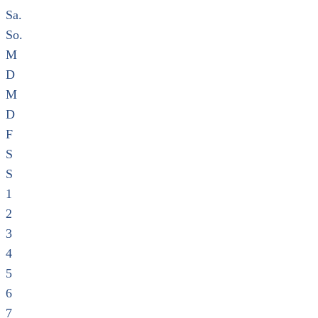
Sa.
So.
M
D
M
D
F
S
S
1
2
3
4
5
6
7