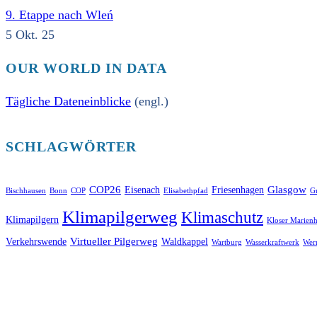
9. Etappe nach Wleń
5 Okt. 25
OUR WORLD IN DATA
Tägliche Dateneinblicke
(engl.)
SCHLAGWÖRTER
COP26
Glasgow
Eisenach
Friesenhagen
Bischhausen
Bonn
COP
Elisabethpfad
Gr
Klimapilgerweg
Klimaschutz
Klimapilgern
Kloser Marienh
Virtueller Pilgerweg
Verkehrswende
Waldkappel
Wartburg
Wasserkraftwerk
Wer