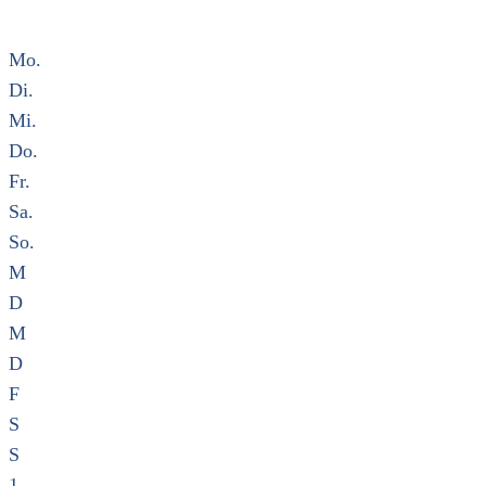
Mo.
Di.
Mi.
Do.
Fr.
Sa.
So.
M
D
M
D
F
S
S
1