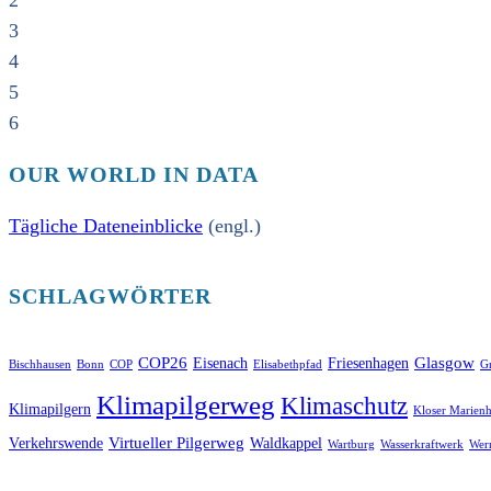
2
3
4
5
6
OUR WORLD IN DATA
Tägliche Dateneinblicke
(engl.)
SCHLAGWÖRTER
COP26
Glasgow
Eisenach
Friesenhagen
Bischhausen
Bonn
COP
Elisabethpfad
Gr
Klimapilgerweg
Klimaschutz
Klimapilgern
Kloser Marienh
Virtueller Pilgerweg
Verkehrswende
Waldkappel
Wartburg
Wasserkraftwerk
Wer