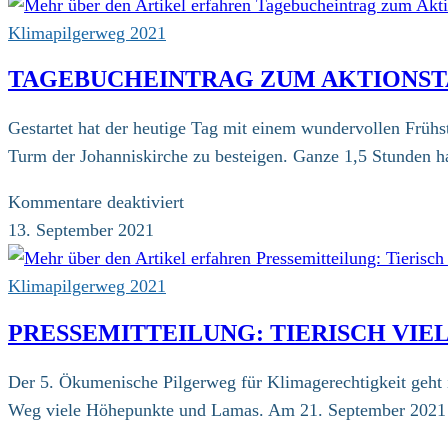
aus
Bad
Klimapilgerweg 2021
Karlshafen
TAGEBUCHEINTRAG ZUM AKTIONST
Gestartet hat der heutige Tag mit einem wundervollen Frühst
Turm der Johanniskirche zu besteigen. Ganze 1,5 Stunden 
für
Kommentare deaktiviert
Tagebucheintrag
13. September 2021
zum
Aktionstag
Klimapilgerweg 2021
in
PRESSEMITTEILUNG: TIERISCH VIE
Göttingen
Der 5. Ökumenische Pilgerweg für Klimagerechtigkeit geht 
Weg viele Höhepunkte und Lamas. Am 21. September 2021 e