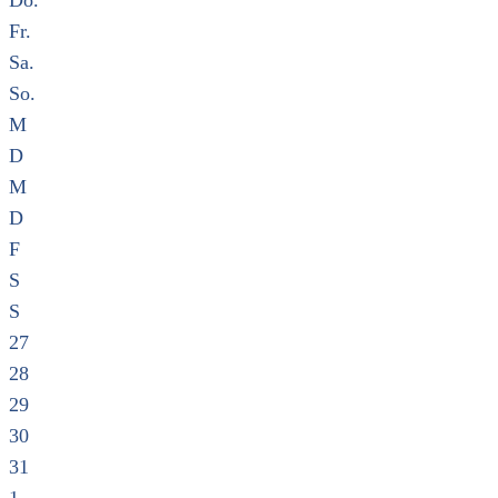
Do.
Fr.
Sa.
So.
M
D
M
D
F
S
S
27
28
29
30
31