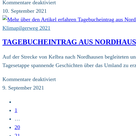
für
Kommentare deaktiviert
Pressemitteilung:
10. September 2021
Tierisch
viel
Klimapilgerweg 2021
Begleitung
TAGEBUCHEINTRAG AUS NORDHAU
Auf der Strecke von Kelbra nach Nordhausen begleiteten un
Tagesetappe spannende Geschichten über das Umland zu erzä
für
Kommentare deaktiviert
Tagebucheintrag
9. September 2021
aus
Zur
Nordhausen
vorherigen
1
Seite
…
20
21