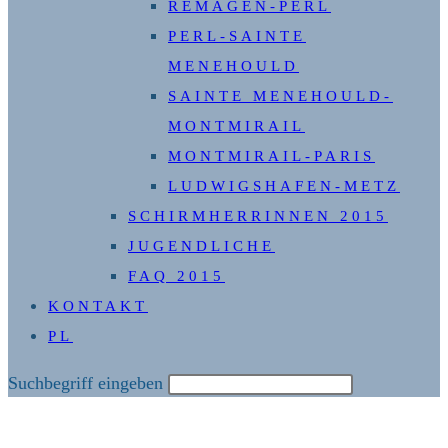
REMAGEN-PERL
PERL-SAINTE
MENEHOULD
SAINTE MENEHOULD-
MONTMIRAIL
MONTMIRAIL-PARIS
LUDWIGSHAFEN-METZ
SCHIRMHERRINNEN 2015
JUGENDLICHE
FAQ 2015
KONTAKT
PL
Diese
Suchbegriff eingeben
Website
durchsuchen