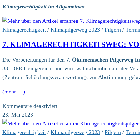
Klimagerechtigkeit im Allgemeinen
Klimagerechtigkeit
/
Klimapilgerweg 2023
/
Pilgern
/
Termi
7. KLIMAGERECHTIGKEITSWEG: V
Die Vorbereitungen für den
7. Ökumenischen Pilgerweg fü
38. DEKT eingereicht und wird wahrscheinlich auf der Ver
(Zentrum Schöpfungsverantwortung), zur Abstimmung gebr
(mehr …)
für
Kommentare deaktiviert
7.
23. Mai 2023
Klimagerechtigkeitsweg:
Vorbereitungen
Klimagerechtigkeit
/
Klimapilgerweg 2023
/
Pilgern
/
Termi