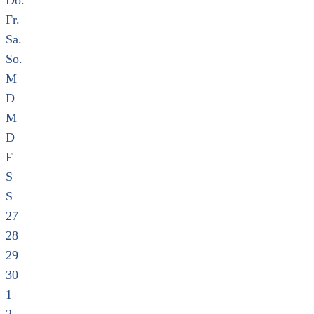
Do.
Fr.
Sa.
So.
M
D
M
D
F
S
S
27
28
29
30
1