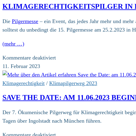
fast
KLIMAGERECHTIGKEITSPILGER IN 
abgeschlossen
Die
Pilgermesse
– ein Event, das jedes Jahr mehr und mehr a
solltest du unbedingt die 15. Pilgermesse am 25.2.2023 in H
(mehr …)
für
Kommentare deaktiviert
Klimagerechtigkeitspilger
11. Februar 2023
in
Hamburg
Klimagerechtigkeit
/
Klimapilgerweg 2023
mit
SAVE THE DATE: AM 11.06.2023 BEG
Messestand
und
Der 7. Ökumenische Pilgerweg für Klimagerechtigkeit begi
Vortrag
Tagen über Ingolstadt nach München führen.
auf
der
für
Kommentare deaktiviert