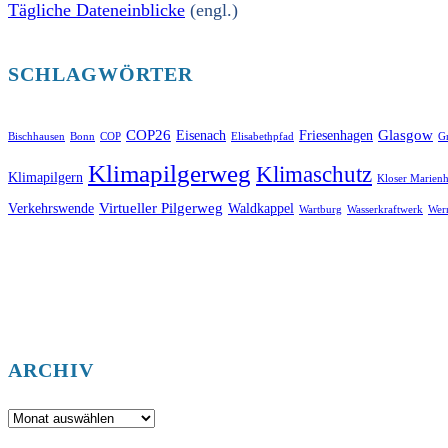
Tägliche Dateneinblicke
(engl.)
SCHLAGWÖRTER
COP26
Glasgow
Eisenach
Friesenhagen
Bischhausen
Bonn
COP
Elisabethpfad
Gr
Klimapilgerweg
Klimaschutz
Klimapilgern
Kloser Marienh
Virtueller Pilgerweg
Verkehrswende
Waldkappel
Wartburg
Wasserkraftwerk
Wer
ARCHIV
Archiv