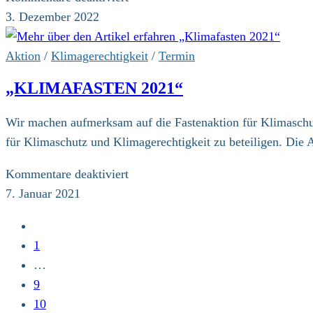
15.
Save
3. Dezember 2022
Pilgermesse
the
Date:
Aktion
/
Klimagerechtigkeit
/
Termin
am
„KLIMAFASTEN 2021“
11.06.2023
beginnt
Wir machen aufmerksam auf die Fastenaktion für Klimaschutz
der
für Klimaschutz und Klimagerechtigkeit zu beteiligen. Die A
7.
Klimapilgerweg
für
Kommentare deaktiviert
„Klimafasten
7. Januar 2021
2021“
Zur
vorherigen
1
Seite
…
9
10