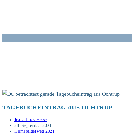
Zum
Inhalt
springen
TAGEBUCHEINTRAG AUS OCHTRUP
Beitrags-
Joana Pires Heise
Autor:
Beitrag
28. September 2021
veröffentlicht:
Beitrags-
Klimapilgerweg 2021