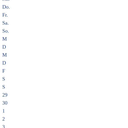
Do.
Fr.
Sa.
So.
M
D
M
D
F
S
S
29
30
1
2
3