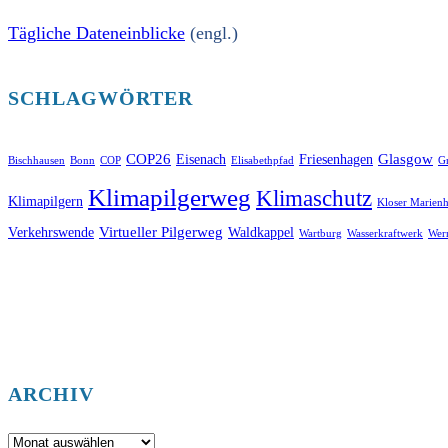
Tägliche Dateneinblicke
(engl.)
SCHLAGWÖRTER
COP26
Glasgow
Eisenach
Friesenhagen
Bischhausen
Bonn
COP
Elisabethpfad
Gr
Klimapilgerweg
Klimaschutz
Klimapilgern
Kloser Marienh
Virtueller Pilgerweg
Verkehrswende
Waldkappel
Wartburg
Wasserkraftwerk
Wer
ARCHIV
Archiv