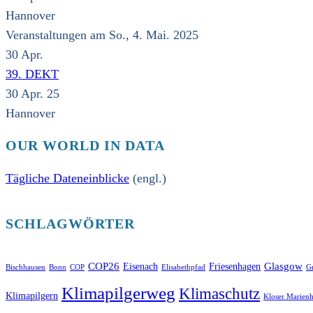
Hannover
Veranstaltungen am So., 4. Mai. 2025
30
Apr.
39. DEKT
30 Apr. 25
Hannover
OUR WORLD IN DATA
Tägliche Dateneinblicke
(engl.)
SCHLAGWÖRTER
COP26
Glasgow
Eisenach
Friesenhagen
Bischhausen
Bonn
COP
Elisabethpfad
Gr
Klimapilgerweg
Klimaschutz
Klimapilgern
Kloser Marienh