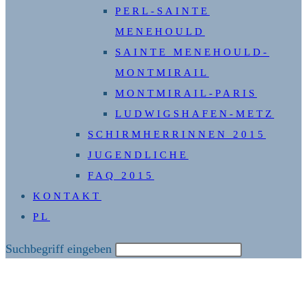
PERL-SAINTE
MENEHOULD
SAINTE MENEHOULD-
MONTMIRAIL
MONTMIRAIL-PARIS
LUDWIGSHAFEN-METZ
SCHIRMHERRINNEN 2015
JUGENDLICHE
FAQ 2015
KONTAKT
PL
Diese
Suchbegriff eingeben
Website
durchsuchen