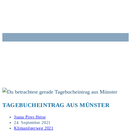
Zum
Inhalt
springen
TAGEBUCHEINTRAG AUS MÜNSTER
Beitrags-
Joana Pires Heise
Autor:
Beitrag
24. September 2021
veröffentlicht:
Beitrags-
Klimapilgerweg 2021