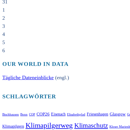
31
1
2
3
4
5
6
OUR WORLD IN DATA
Tägliche Dateneinblicke
(engl.)
SCHLAGWÖRTER
COP26
Glasgow
Eisenach
Friesenhagen
Bischhausen
Bonn
COP
Elisabethpfad
Gr
Klimapilgerweg
Klimaschutz
Klimapilgern
Kloser Marienh