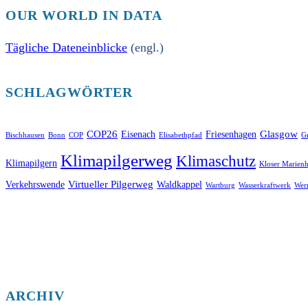
OUR WORLD IN DATA
Tägliche Dateneinblicke
(engl.)
SCHLAGWÖRTER
COP26
Glasgow
Eisenach
Friesenhagen
Bischhausen
Bonn
COP
Elisabethpfad
Gr
Klimapilgerweg
Klimaschutz
Klimapilgern
Kloser Marienh
Virtueller Pilgerweg
Verkehrswende
Waldkappel
Wartburg
Wasserkraftwerk
Wer
ARCHIV