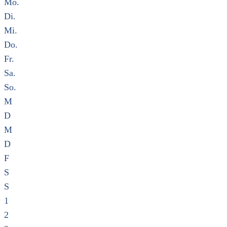
Mo.
Di.
Mi.
Do.
Fr.
Sa.
So.
M
D
M
D
F
S
S
1
2