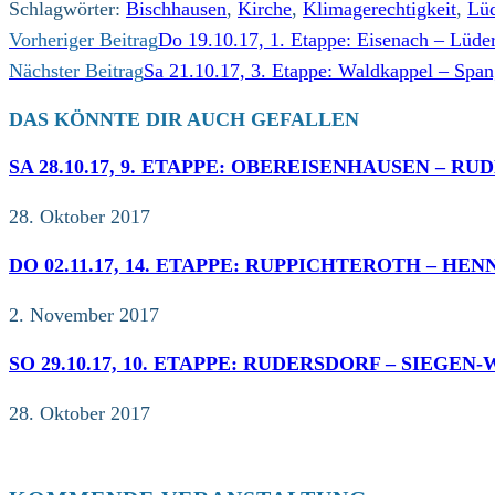
Schlagwörter
:
Bischhausen
,
Kirche
,
Klimagerechtigkeit
,
Lü
WEITERE
Vorheriger Beitrag
Do 19.10.17, 1. Etappe: Eisenach – Lüde
ARTIKEL
Nächster Beitrag
Sa 21.10.17, 3. Etappe: Waldkappel – Spa
ANSEHEN
DAS KÖNNTE DIR AUCH GEFALLEN
SA 28.10.17, 9. ETAPPE: OBEREISENHAUSEN – RU
28. Oktober 2017
DO 02.11.17, 14. ETAPPE: RUPPICHTEROTH – HENN
2. November 2017
SO 29.10.17, 10. ETAPPE: RUDERSDORF – SIEGEN
28. Oktober 2017