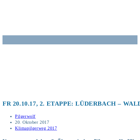
Zum
Inhalt
springen
FR 20.10.17, 2. ETAPPE: LÜDERBACH – WA
Beitrags-
Pilgerwolf
Autor:
Beitrag
20. Oktober 2017
veröffentlicht:
Beitrags-
Klimapilgerweg 2017
Kategorie: