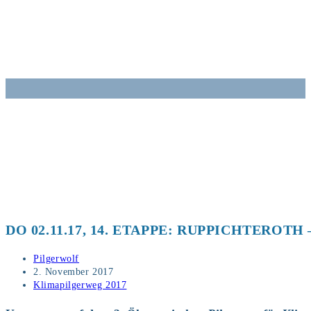
Zum
Inhalt
springen
DO 02.11.17, 14. ETAPPE: RUPPICHTEROTH 
Beitrags-
Pilgerwolf
Autor:
Beitrag
2. November 2017
veröffentlicht:
Beitrags-
Klimapilgerweg 2017
Kategorie: