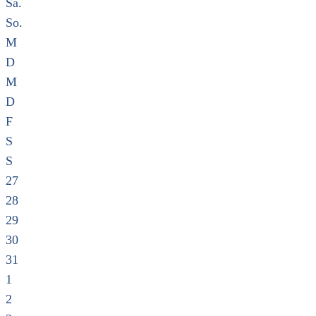
Sa.
So.
M
D
M
D
F
S
S
27
28
29
30
31
1
2