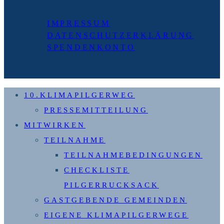
für
Klimagerechtigkeit
IMPRESSUM
unterstützen
DATENSCHUTZERKLÄRUNG
Schrobenhausen
SPENDENKONTO
10.KLIMAPILGERWEG
PRESSEMITTEILUNG
MITWIRKEN
TEILNAHME
TEILNAHMEBEDINGUNGEN
CHECKLISTE
PILGERRUCKSACK
GASTGEBENDE GEMEINDEN
EIGENE KLIMAPILGERWEGE