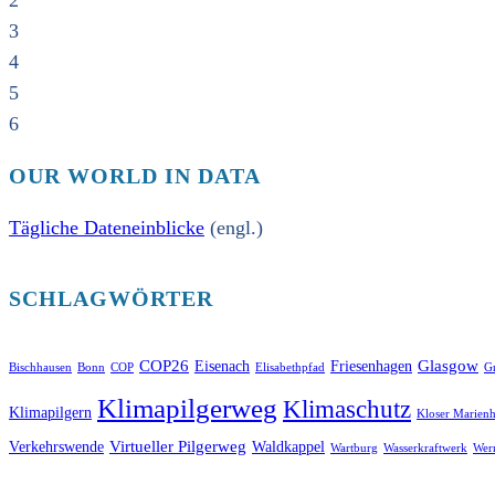
2
3
4
5
6
OUR WORLD IN DATA
Tägliche Dateneinblicke
(engl.)
SCHLAGWÖRTER
COP26
Glasgow
Eisenach
Friesenhagen
Bischhausen
Bonn
COP
Elisabethpfad
Gr
Klimapilgerweg
Klimaschutz
Klimapilgern
Kloser Marienh
Virtueller Pilgerweg
Verkehrswende
Waldkappel
Wartburg
Wasserkraftwerk
Wer