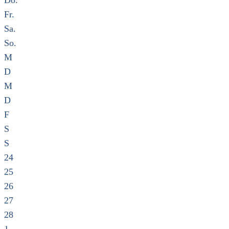
Do.
Fr.
Sa.
So.
M
D
M
D
F
S
S
24
25
26
27
28