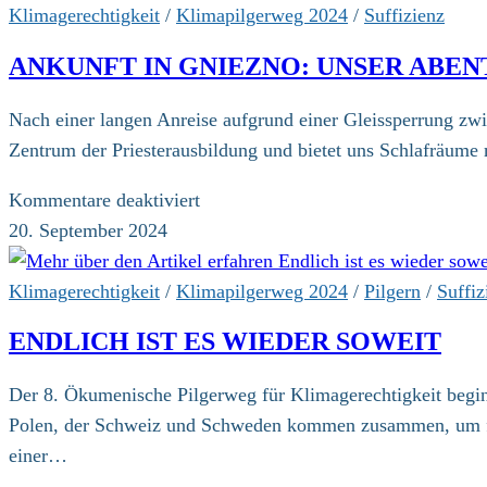
21.09.2024
Klimagerechtigkeit
/
Klimapilgerweg 2024
/
Suffizienz
Gniezno.
ANKUNFT IN GNIEZNO: UNSER ABE
Nach einer langen Anreise aufgrund einer Gleissperrung z
Zentrum der Priesterausbildung und bietet uns Schlafräum
für
Kommentare deaktiviert
Ankunft
20. September 2024
in
Gniezno:
Klimagerechtigkeit
/
Klimapilgerweg 2024
/
Pilgern
/
Suffiz
Unser
ENDLICH IST ES WIEDER SOWEIT
Abenteuer
beginnt
Der 8. Ökumenische Pilgerweg für Klimagerechtigkeit begin
Polen, der Schweiz und Schweden kommen zusammen, um für 
einer…