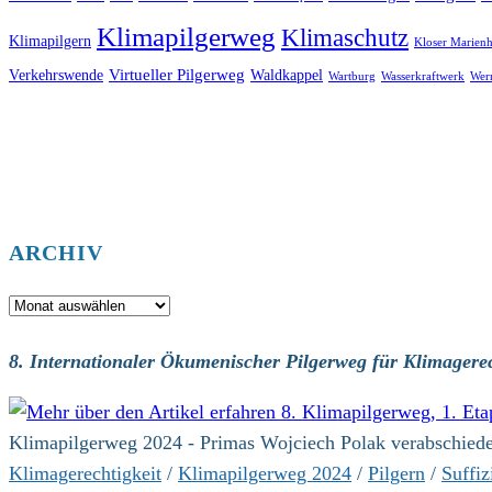
Klimapilgerweg
Klimaschutz
Klimapilgern
Kloser Marienh
Virtueller Pilgerweg
Verkehrswende
Waldkappel
Wartburg
Wasserkraftwerk
Wer
ARCHIV
Archiv
8. Internationaler Ökumenischer Pilgerweg für Klimagerec
Klimapilgerweg 2024 - Primas Wojciech Polak verabschiede
Klimagerechtigkeit
/
Klimapilgerweg 2024
/
Pilgern
/
Suffiz