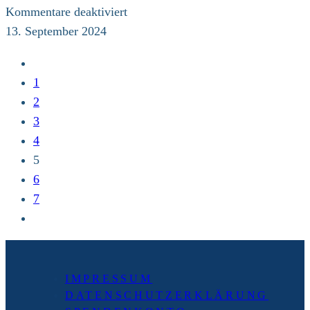
für
Kommentare deaktiviert
Endlich
13. September 2024
ist
Zur
es
vorherigen
1
wieder
Seite
2
soweit
3
4
5
6
7
Zur
nächsten
Seite
IMPRESSUM
DATENSCHUTZERKLÄRUNG