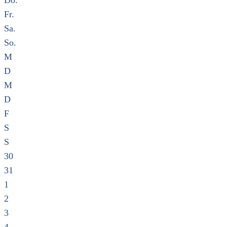
Do.
Fr.
Sa.
So.
M
D
M
D
F
S
S
30
31
1
2
3