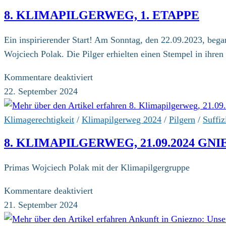
8. KLIMAPILGERWEG, 1. ETAPPE
Ein inspirierender Start! Am Sonntag, den 22.09.2023, beg
Wojciech Polak. Die Pilger erhielten einen Stempel in ihr
für
Kommentare deaktiviert
8.
22. September 2024
Klimapilgerweg,
1.
Klimagerechtigkeit
/
Klimapilgerweg 2024
/
Pilgern
/
Suffiz
Etappe
8. KLIMAPILGERWEG, 21.09.2024 GNI
Primas Wojciech Polak mit der Klimapilgergruppe
für
Kommentare deaktiviert
8.
21. September 2024
Klimapilgerweg,