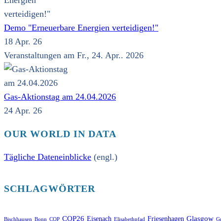
Demo "Erneuerbare Energien verteidigen!"
18 Apr. 26
Veranstaltungen am Fr., 24. Apr.. 2026
Gas-Aktionstag am 24.04.2026
24 Apr. 26
OUR WORLD IN DATA
Tägliche Dateneinblicke
(engl.)
SCHLAGWÖRTER
COP26
Glasgow
Eisenach
Friesenhagen
Bischhausen
Bonn
COP
Elisabethpfad
Gr