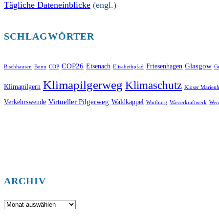
Tägliche Dateneinblicke
(engl.)
SCHLAGWÖRTER
COP26
Glasgow
Eisenach
Friesenhagen
Bischhausen
Bonn
COP
Elisabethpfad
Gr
Klimapilgerweg
Klimaschutz
Klimapilgern
Kloser Marienh
Virtueller Pilgerweg
Verkehrswende
Waldkappel
Wartburg
Wasserkraftwerk
Wer
ARCHIV
Archiv