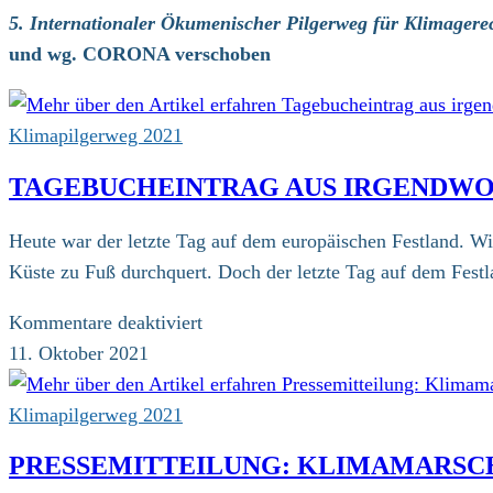
5. Internationaler Ökumenischer Pilgerweg für Klimagerec
und wg. CORONA verschoben
Klimapilgerweg 2021
TAGEBUCHEINTRAG AUS IRGENDWO 
Heute war der letzte Tag auf dem europäischen Festland. Wir
Küste zu Fuß durchquert. Doch der letzte Tag auf dem Fest
für
Kommentare deaktiviert
Tagebucheintrag
11. Oktober 2021
aus
irgendwo
Klimapilgerweg 2021
in
PRESSEMITTEILUNG: KLIMAMARSC
der