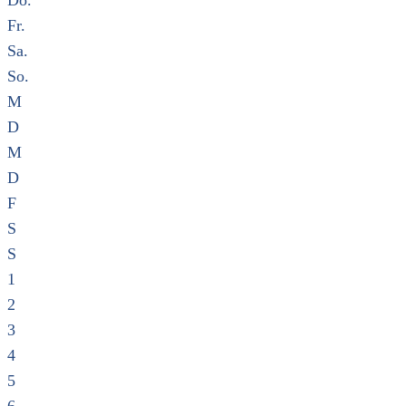
Do.
Fr.
Sa.
So.
M
D
M
D
F
S
S
1
2
3
4
5