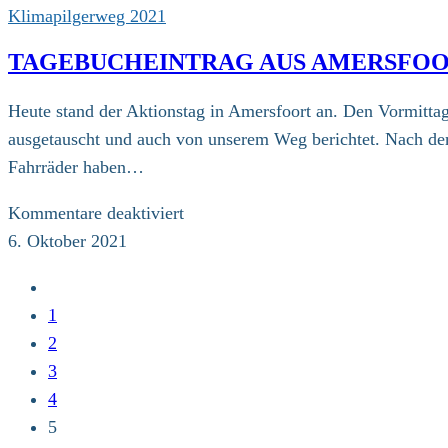
erreichen
Klimapilgerweg 2021
vorzeitig
TAGEBUCHEINTRAG AUS AMERSFO
ihr
Spendenziel
Heute stand der Aktionstag in Amersfoort an. Den Vormitt
2021
ausgetauscht und auch von unserem Weg berichtet. Nach de
für
Fahrräder haben…
„Fall
Huaraz“
für
Kommentare deaktiviert
Tagebucheintrag
6. Oktober 2021
aus
Zur
Amersfoort
vorherigen
1
Seite
2
3
4
5