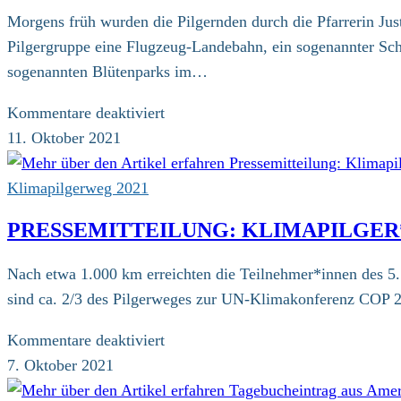
Nordsee
Morgens früh wurden die Pilgernden durch die Pfarrerin J
Pilgergruppe eine Flugzeug-Landebahn, ein sogenannter Schme
sogenannten Blütenparks im…
für
Kommentare deaktiviert
Pressemitteilung:
11. Oktober 2021
Klimamarsch
in
Klimapilgerweg 2021
Amsterdam
PRESSEMITTEILUNG: KLIMAPILGER*
Nach etwa 1.000 km erreichten die Teilnehmer*innen des 5
sind ca. 2/3 des Pilgerweges zur UN-Klimakonferenz COP 26
für
Kommentare deaktiviert
Pressemitteilung:
7. Oktober 2021
Klimapilger*innen