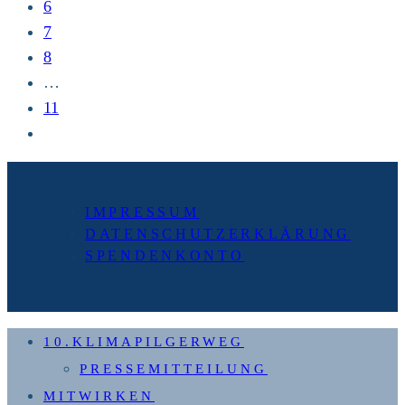
6
7
8
…
11
Zur
nächsten
Seite
IMPRESSUM
DATENSCHUTZERKLÄRUNG
SPENDENKONTO
10.KLIMAPILGERWEG
PRESSEMITTEILUNG
MITWIRKEN