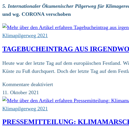
5. Internationaler Ökumenischer Pilgerweg für Klimagerec
und wg. CORONA verschoben
Klimapilgerweg 2021
TAGEBUCHEINTRAG AUS IRGENDWO 
Heute war der letzte Tag auf dem europäischen Festland. Wir
Küste zu Fuß durchquert. Doch der letzte Tag auf dem Fest
für
Kommentare deaktiviert
Tagebucheintrag
11. Oktober 2021
aus
irgendwo
Klimapilgerweg 2021
in
PRESSEMITTEILUNG: KLIMAMARSC
der