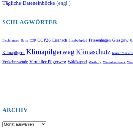
Tägliche Dateneinblicke
(engl.)
SCHLAGWÖRTER
COP26
Glasgow
Eisenach
Friesenhagen
Bischhausen
Bonn
COP
Elisabethpfad
Gr
Klimapilgerweg
Klimaschutz
Klimapilgern
Kloser Marienh
Virtueller Pilgerweg
Verkehrswende
Waldkappel
Wartburg
Wasserkraftwerk
Wer
ARCHIV
Archiv