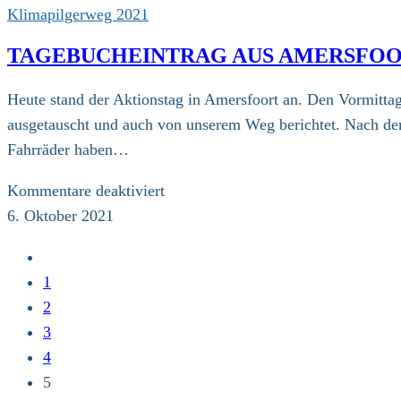
erreichen
Klimapilgerweg 2021
vorzeitig
TAGEBUCHEINTRAG AUS AMERSFO
ihr
Spendenziel
Heute stand der Aktionstag in Amersfoort an. Den Vormitt
2021
ausgetauscht und auch von unserem Weg berichtet. Nach de
für
Fahrräder haben…
„Fall
Huaraz“
für
Kommentare deaktiviert
Tagebucheintrag
6. Oktober 2021
aus
Zur
Amersfoort
vorherigen
1
Seite
2
3
4
5