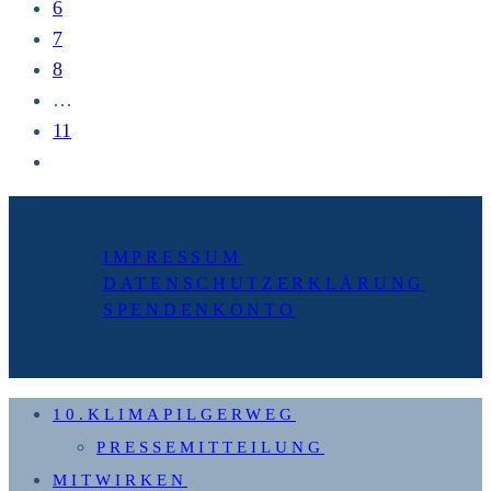
6
7
8
…
11
Zur
nächsten
Seite
IMPRESSUM
DATENSCHUTZERKLÄRUNG
SPENDENKONTO
10.KLIMAPILGERWEG
PRESSEMITTEILUNG
MITWIRKEN