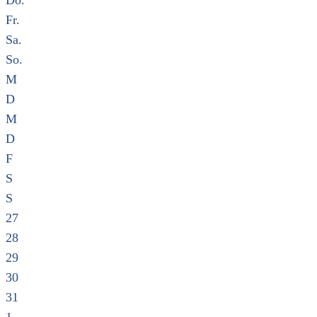
Do.
Fr.
Sa.
So.
M
D
M
D
F
S
S
27
28
29
30
31