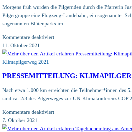
Nordsee
Morgens früh wurden die Pilgernden durch die Pfarrerin J
Pilgergruppe eine Flugzeug-Landebahn, ein sogenannter Schme
sogenannten Blütenparks im…
für
Kommentare deaktiviert
Pressemitteilung:
11. Oktober 2021
Klimamarsch
in
Klimapilgerweg 2021
Amsterdam
PRESSEMITTEILUNG: KLIMAPILGER*
Nach etwa 1.000 km erreichten die Teilnehmer*innen des 5
sind ca. 2/3 des Pilgerweges zur UN-Klimakonferenz COP 26
für
Kommentare deaktiviert
Pressemitteilung:
7. Oktober 2021
Klimapilger*innen