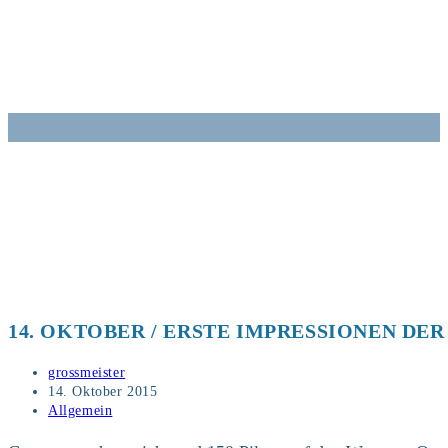
Zum
Inhalt
springen
14. OKTOBER / ERSTE IMPRESSIONEN D
Beitrags-
grossmeister
Autor:
Beitrag
14. Oktober 2015
veröffentlicht:
Beitrags-
Allgemein
Kategorie: