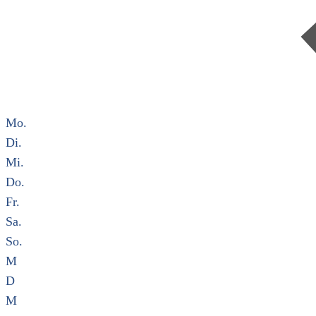
Mo.
Di.
Mi.
Do.
Fr.
Sa.
So.
M
D
M