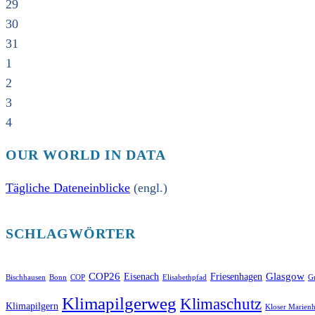
29
30
31
1
2
3
4
OUR WORLD IN DATA
Tägliche Dateneinblicke
(engl.)
SCHLAGWÖRTER
COP26
Glasgow
Eisenach
Friesenhagen
Bischhausen
Bonn
COP
Elisabethpfad
Gr
Klimapilgerweg
Klimaschutz
Klimapilgern
Kloser Marienh