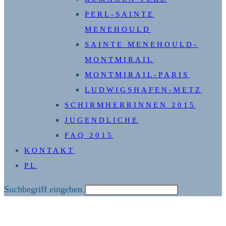
PERL-SAINTE
MENEHOULD
SAINTE MENEHOULD-
MONTMIRAIL
MONTMIRAIL-PARIS
LUDWIGSHAFEN-METZ
SCHIRMHERRINNEN 2015
JUGENDLICHE
FAQ 2015
KONTAKT
PL
Diese
Suchbegriff eingeben
Website
durchsuchen