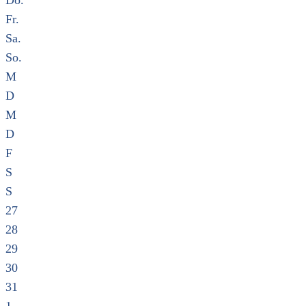
Do.
Fr.
Sa.
So.
M
D
M
D
F
S
S
27
28
29
30
31