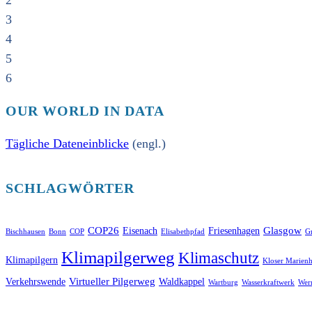
2
3
4
5
6
OUR WORLD IN DATA
Tägliche Dateneinblicke
(engl.)
SCHLAGWÖRTER
COP26
Glasgow
Eisenach
Friesenhagen
Bischhausen
Bonn
COP
Elisabethpfad
Gr
Klimapilgerweg
Klimaschutz
Klimapilgern
Kloser Marienh
Virtueller Pilgerweg
Verkehrswende
Waldkappel
Wartburg
Wasserkraftwerk
Wer