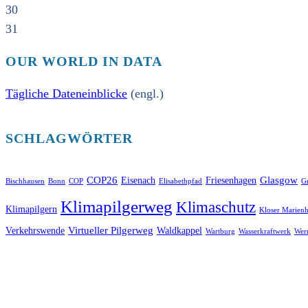
30
31
OUR WORLD IN DATA
Tägliche Dateneinblicke
(engl.)
SCHLAGWÖRTER
COP26
Glasgow
Eisenach
Friesenhagen
Bischhausen
Bonn
COP
Elisabethpfad
Gr
Klimapilgerweg
Klimaschutz
Klimapilgern
Kloser Marienh
Virtueller Pilgerweg
Verkehrswende
Waldkappel
Wartburg
Wasserkraftwerk
Wer