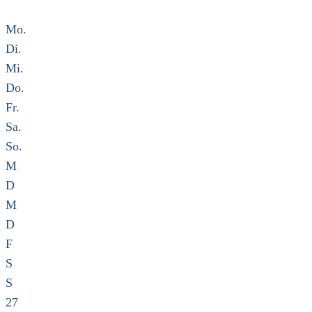
Mo.
Di.
Mi.
Do.
Fr.
Sa.
So.
M
D
M
D
F
S
S
27