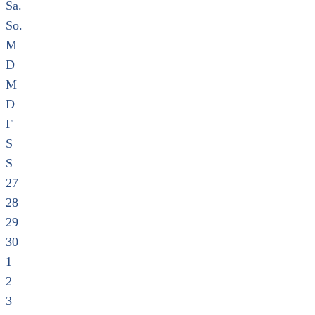
Sa.
So.
M
D
M
D
F
S
S
27
28
29
30
1
2
3