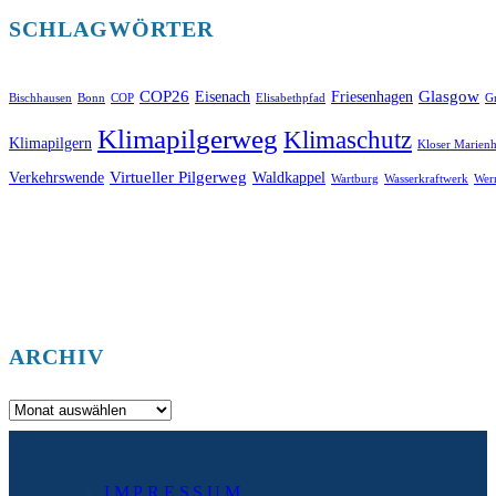
SCHLAGWÖRTER
COP26
Glasgow
Eisenach
Friesenhagen
Bischhausen
Bonn
COP
Elisabethpfad
Gr
Klimapilgerweg
Klimaschutz
Klimapilgern
Kloser Marienh
Virtueller Pilgerweg
Verkehrswende
Waldkappel
Wartburg
Wasserkraftwerk
Wer
ARCHIV
Archiv
IMPRESSUM