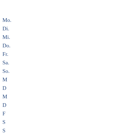
Mo.
Di.
Mi.
Do.
Fr.
Sa.
So.
M
D
M
D
F
S
S