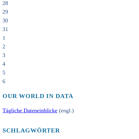
28
29
30
31
1
2
3
4
5
6
OUR WORLD IN DATA
Tägliche Dateneinblicke
(engl.)
SCHLAGWÖRTER