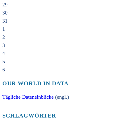
29
30
31
1
2
3
4
5
6
OUR WORLD IN DATA
Tägliche Dateneinblicke
(engl.)
SCHLAGWÖRTER