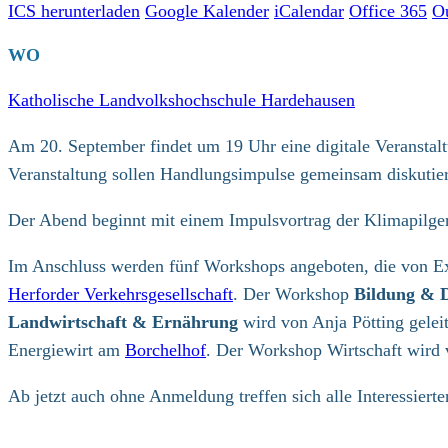
ICS herunterladen
Google Kalender
iCalendar
Office 365
O
WO
Katholische Landvolkshochschule Hardehausen
Am 20. September findet um 19 Uhr eine digitale Veranstalt
Veranstaltung sollen Handlungsimpulse gemeinsam diskutie
Der Abend beginnt mit einem Impulsvortrag der Klimapilge
Im Anschluss werden fünf Workshops angeboten, die von E
Herforder Verkehrsgesellschaft
. Der Workshop
Bildung & 
Landwirtschaft & Ernährung
wird von Anja Pötting gelei
Energiewirt am
Borchelhof
. Der Workshop Wirtschaft wird v
Ab jetzt auch ohne Anmeldung treffen sich alle Interessiert