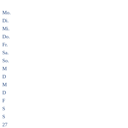
Mo.
Di.
Mi.
Do.
Fr.
Sa.
So.
M
D
M
D
F
S
S
27