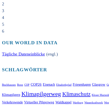
2
3
4
5
6
OUR WORLD IN DATA
Tägliche Dateneinblicke
(engl.)
SCHLAGWÖRTER
COP26
Glasgow
Eisenach
Friesenhagen
Bischhausen
Bonn
COP
Elisabethpfad
Gr
Klimapilgerweg
Klimaschutz
Klimapilgern
Kloser Marienh
Virtueller Pilgerweg
Verkehrswende
Waldkappel
Wartburg
Wasserkraftwerk
Wer