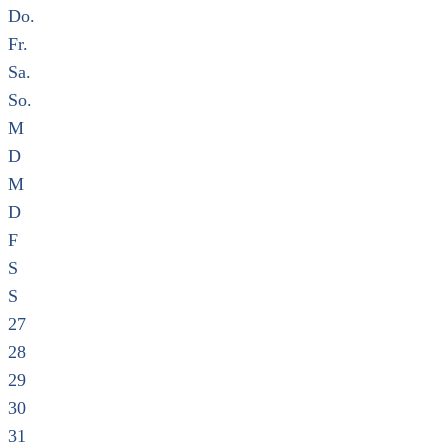
Do.
Fr.
Sa.
So.
M
D
M
D
F
S
S
27
28
29
30
31