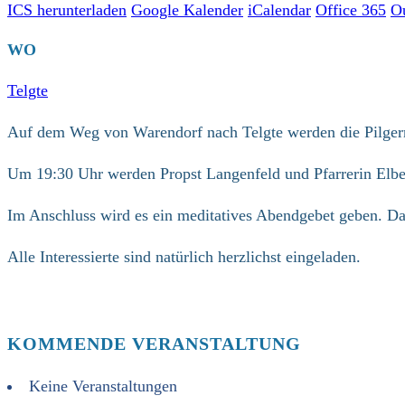
ICS herunterladen
Google Kalender
iCalendar
Office 365
O
WO
Telgte
Auf dem Weg von Warendorf nach Telgte werden die Pilgern
Um 19:30 Uhr werden Propst Langenfeld und Pfarrerin Elbe
Im Anschluss wird es ein meditatives Abendgebet geben. Da
Alle Interessierte sind natürlich herzlichst eingeladen.
KOMMENDE VERANSTALTUNG
Keine Veranstaltungen