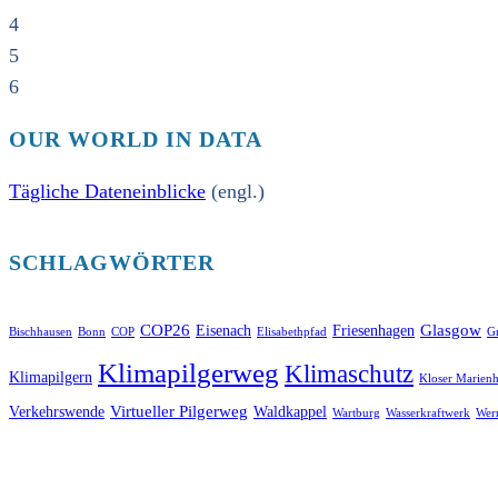
4
5
6
OUR WORLD IN DATA
Tägliche Dateneinblicke
(engl.)
SCHLAGWÖRTER
COP26
Glasgow
Eisenach
Friesenhagen
Bischhausen
Bonn
COP
Elisabethpfad
Gr
Klimapilgerweg
Klimaschutz
Klimapilgern
Kloser Marienh
Virtueller Pilgerweg
Verkehrswende
Waldkappel
Wartburg
Wasserkraftwerk
Wer