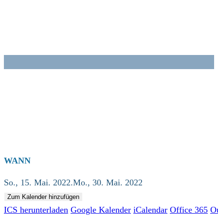
Zum
Inhalt
springen
WANN
So., 15. Mai. 2022.Mo., 30. Mai. 2022
Zum Kalender hinzufügen
ICS herunterladen
Google Kalender
iCalendar
Office 365
O