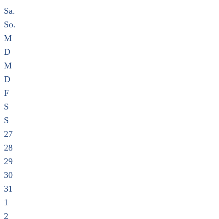
Sa.
So.
M
D
M
D
F
S
S
27
28
29
30
31
1
2