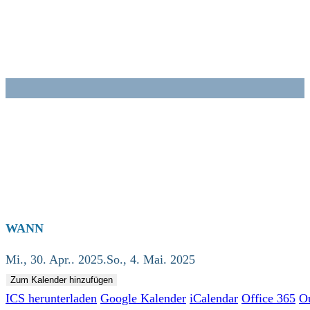
Zum
Inhalt
springen
WANN
Mi., 30. Apr.. 2025.So., 4. Mai. 2025
Zum Kalender hinzufügen
ICS herunterladen
Google Kalender
iCalendar
Office 365
O