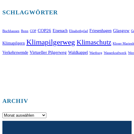
SCHLAGWÖRTER
COP26
Glasgow
Eisenach
Friesenhagen
Bischhausen
Bonn
COP
Elisabethpfad
Gr
Klimapilgerweg
Klimaschutz
Klimapilgern
Kloser Marienh
Virtueller Pilgerweg
Verkehrswende
Waldkappel
Wartburg
Wasserkraftwerk
Wer
ARCHIV
Archiv