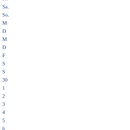
Sa.
So.
M
D
M
D
F
S
S
30
1
2
3
4
5
6