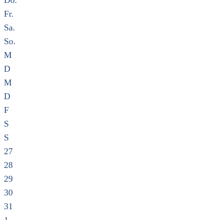
Do.
Fr.
Sa.
So.
M
D
M
D
F
S
S
27
28
29
30
31