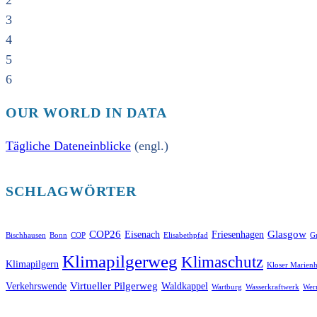
2
3
4
5
6
OUR WORLD IN DATA
Tägliche Dateneinblicke
(engl.)
SCHLAGWÖRTER
COP26
Glasgow
Eisenach
Friesenhagen
Bischhausen
Bonn
COP
Elisabethpfad
Gr
Klimapilgerweg
Klimaschutz
Klimapilgern
Kloser Marienh
Virtueller Pilgerweg
Verkehrswende
Waldkappel
Wartburg
Wasserkraftwerk
Wer