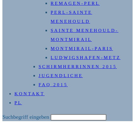
REMAGEN-PERL
PERL-SAINTE
MENEHOULD
SAINTE MENEHOULD-
MONTMIRAIL
MONTMIRAIL-PARIS
LUDWIGSHAFEN-METZ
SCHIRMHERRINNEN 2015
JUGENDLICHE
FAQ 2015
KONTAKT
PL
Diese
Suchbegriff eingeben
Website
durchsuchen