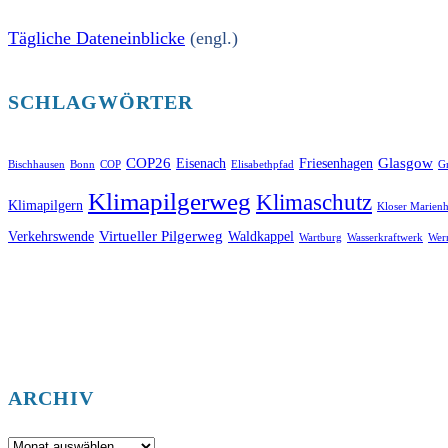
Tägliche Dateneinblicke
(engl.)
SCHLAGWÖRTER
COP26
Glasgow
Eisenach
Friesenhagen
Bischhausen
Bonn
COP
Elisabethpfad
Gr
Klimapilgerweg
Klimaschutz
Klimapilgern
Kloser Marienh
Virtueller Pilgerweg
Verkehrswende
Waldkappel
Wartburg
Wasserkraftwerk
Wer
ARCHIV
Archiv