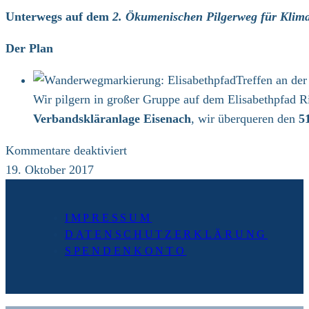
Lüderbach
Unterwegs auf dem
2. Ökumenischen Pilgerweg für Klima
–
Waldkappel
Der Plan
(24
Treffen an de
km)
Wir pilgern in großer Gruppe auf dem Elisabethpfad 
Verbandskläranlage Eisenach
, wir überqueren den
5
für
Kommentare deaktiviert
Do
19. Oktober 2017
19.10.17,
1.
IMPRESSUM
Etappe:
DATENSCHUTZERKLÄRUNG
Eisenach
SPENDENKONTO
–
Lüderbach
(24