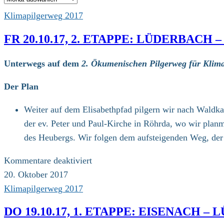
Klimapilgerweg 2017
FR 20.10.17, 2. ETAPPE: LÜDERBACH
Unterwegs auf dem
2. Ökumenischen Pilgerweg für Klima
Der Plan
Weiter auf dem Elisabethpfad pilgern wir nach Waldk
der ev. Peter und Paul-Kirche in Röhrda, wo wir plan
des Heubergs. Wir folgen dem aufsteigenden Weg, der
für
Kommentare deaktiviert
Fr
20. Oktober 2017
20.10.17,
Klimapilgerweg 2017
2.
DO 19.10.17, 1. ETAPPE: EISENACH –
Etappe: