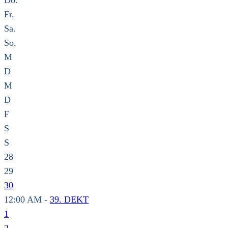
Do.
Fr.
Sa.
So.
M
D
M
D
F
S
S
28
29
30
12:00 AM -
39. DEKT
1