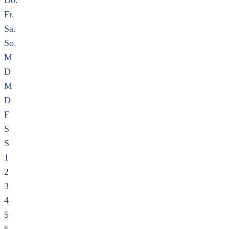
Do.
Fr.
Sa.
So.
M
D
M
D
F
S
S
1
2
3
4
5