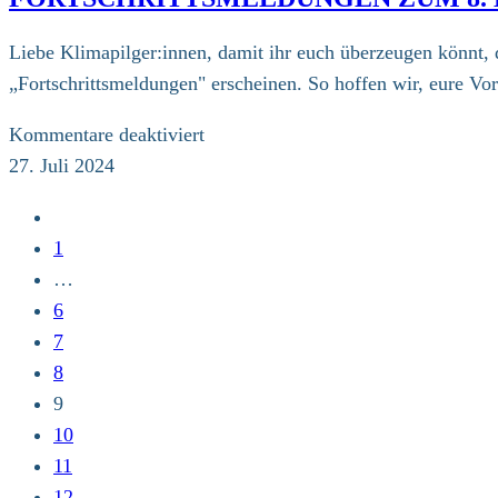
Schirmherren
zum
Liebe Klimapilger:innen, damit ihr euch überzeugen könnt, 
8.
„Fortschrittsmeldungen" erscheinen. So hoffen wir, eure V
Ökumenischen
Pilgerweg
für
Kommentare deaktiviert
für
Fortschrittsmeldungen
27. Juli 2024
Klimagerechtigkeit
zum
Zur
8.
vorherigen
1
Klimapilgerweg
Seite
…
6
7
8
9
10
11
12