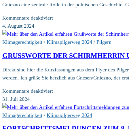
Gniezno eine zentrale Rolle in der polnischen Geschichte. 
für
Kommentare deaktiviert
Gniezno:
4. August 2024
Die
historische
Klimagerechtigkeit
/
Klimapilgerweg 2024
/
Pilgern
Wiege
GRUSSWORTE DER SCHIRMHERRIN 
Polens
Direkt sind hier die Kurzfassungen aus dem Flyer des Pilge
werden. Ich grüße Sie herzlich aus Gnesen/Gniezno, der ers
für
Kommentare deaktiviert
Grußworte
31. Juli 2024
der
Schirmherrin
Klimagerechtigkeit
/
Klimapilgerweg 2024
und
FORTSCHRITTSMELDUNGEN ZUM 8.