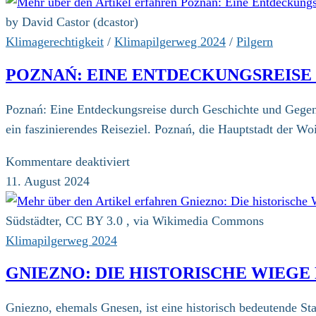
by David Castor (dcastor)
Klimagerechtigkeit
/
Klimapilgerweg 2024
/
Pilgern
POZNAŃ: EINE ENTDECKUNGSREIS
Poznań: Eine Entdeckungsreise durch Geschichte und Gegenwa
ein faszinierendes Reiseziel. Poznań, die Hauptstadt der 
für
Kommentare deaktiviert
Poznań:
11. August 2024
Eine
Entdeckungsreise
Südstädter, CC BY 3.0 , via Wikimedia Commons
durch
Klimapilgerweg 2024
Geschichte
GNIEZNO: DIE HISTORISCHE WIEGE
und
Gegenwart
Gniezno, ehemals Gnesen, ist eine historisch bedeutende Stad