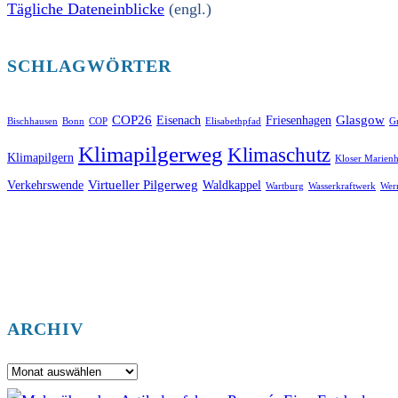
Tägliche Dateneinblicke
(engl.)
SCHLAGWÖRTER
COP26
Glasgow
Eisenach
Friesenhagen
Bischhausen
Bonn
COP
Elisabethpfad
Gr
Klimapilgerweg
Klimaschutz
Klimapilgern
Kloser Marienh
Virtueller Pilgerweg
Verkehrswende
Waldkappel
Wartburg
Wasserkraftwerk
Wer
ARCHIV
Archiv