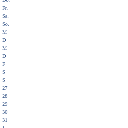
Do.
Fr.
Sa.
So.
M
D
M
D
F
S
S
27
28
29
30
31