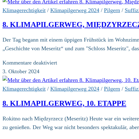
Klimapilgerweg,
11.
Klimagerechtigkeit
/
Klimapilgerweg 2024
/
Pilgern
/
Suffiz
Etappe
8. KLIMAPILGERWEG, MIĘDZYRZECZ
Der Tag begann mit einem üppigen Frühstück im Wohnzimmer
„Geschichte von Meseritz“ und zum "Schloss Meseritz", das
für
Kommentare deaktiviert
8.
3. Oktober 2024
Klimapilgerweg,
Międzyrzecz
Klimagerechtigkeit
/
Klimapilgerweg 2024
/
Pilgern
/
Suffiz
(Meseritz)
8. KLIMAPILGERWEG, 10. ETAPPE
Rokitno nach Międzyrzecz (Meseritz) Heute war ein weitere
zu genießen. Der Weg war nicht besonders spektakulär, abe