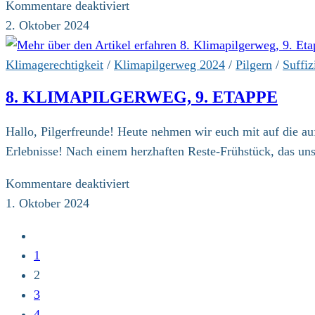
für
Kommentare deaktiviert
8.
2. Oktober 2024
Klimapilgerweg,
10.
Klimagerechtigkeit
/
Klimapilgerweg 2024
/
Pilgern
/
Suffiz
Etappe
8. KLIMAPILGERWEG, 9. ETAPPE
Hallo, Pilgerfreunde! Heute nehmen wir euch mit auf die 
Erlebnisse! Nach einem herzhaften Reste-Frühstück, das uns
für
Kommentare deaktiviert
8.
1. Oktober 2024
Klimapilgerweg,
Zur
9.
vorherigen
1
Etappe
Seite
2
3
4