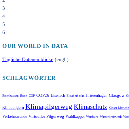
2
3
4
5
6
OUR WORLD IN DATA
Tägliche Dateneinblicke
(engl.)
SCHLAGWÖRTER
COP26
Glasgow
Eisenach
Friesenhagen
Bischhausen
Bonn
COP
Elisabethpfad
Gr
Klimapilgerweg
Klimaschutz
Klimapilgern
Kloser Marienh
Virtueller Pilgerweg
Verkehrswende
Waldkappel
Wartburg
Wasserkraftwerk
Wer