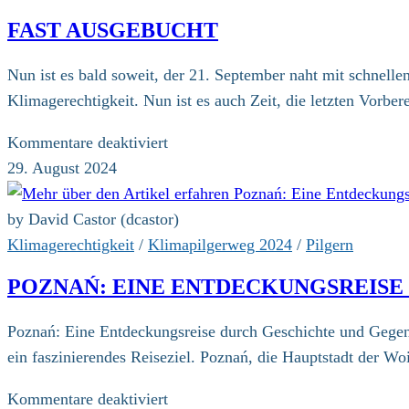
eine
FAST AUSGEBUCHT
historische
Stadt
Nun ist es bald soweit, der 21. September naht mit schnel
Polens
Klimagerechtigkeit. Nun ist es auch Zeit, die letzten Vorber
für
Kommentare deaktiviert
Fast
29. August 2024
ausgebucht
by David Castor (dcastor)
Klimagerechtigkeit
/
Klimapilgerweg 2024
/
Pilgern
POZNAŃ: EINE ENTDECKUNGSREIS
Poznań: Eine Entdeckungsreise durch Geschichte und Gegenwa
ein faszinierendes Reiseziel. Poznań, die Hauptstadt der 
für
Kommentare deaktiviert