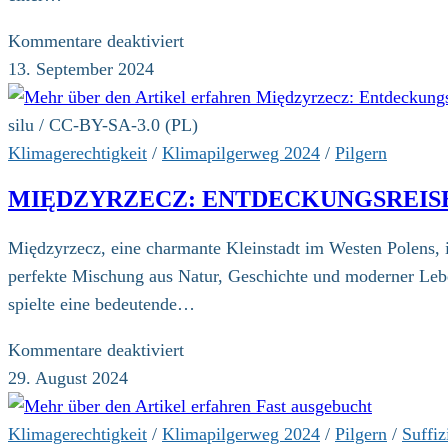
für
Kommentare deaktiviert
Endlich
13. September 2024
ist
es
silu / CC-BY-SA-3.0 (PL)
wieder
Klimagerechtigkeit
/
Klimapilgerweg 2024
/
Pilgern
soweit
MIĘDZYRZECZ: ENTDECKUNGSREISE 
Międzyrzecz, eine charmante Kleinstadt im Westen Polens, i
perfekte Mischung aus Natur, Geschichte und moderner Lebe
spielte eine bedeutende…
für
Kommentare deaktiviert
Międzyrzecz:
29. August 2024
Entdeckungsreise
in
Klimagerechtigkeit
/
Klimapilgerweg 2024
/
Pilgern
/
Suffiz