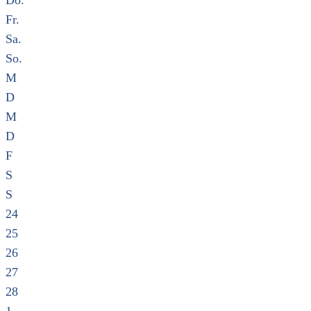
Do.
Fr.
Sa.
So.
M
D
M
D
F
S
S
24
25
26
27
28