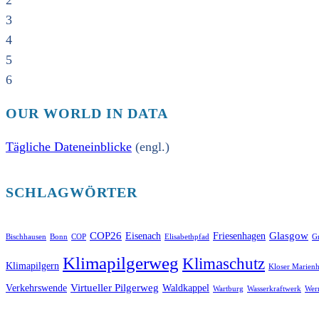
2
3
4
5
6
OUR WORLD IN DATA
Tägliche Dateneinblicke
(engl.)
SCHLAGWÖRTER
COP26
Glasgow
Eisenach
Friesenhagen
Bischhausen
Bonn
COP
Elisabethpfad
Gr
Klimapilgerweg
Klimaschutz
Klimapilgern
Kloser Marienh
Virtueller Pilgerweg
Verkehrswende
Waldkappel
Wartburg
Wasserkraftwerk
Wer