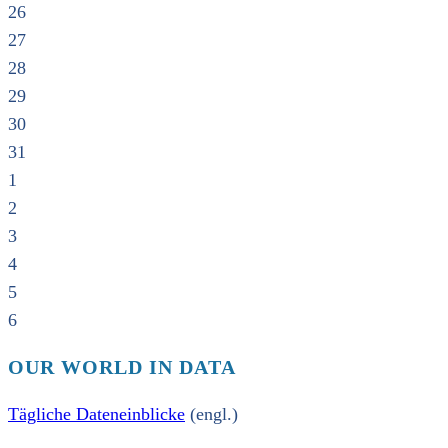
26
27
28
29
30
31
1
2
3
4
5
6
OUR WORLD IN DATA
Tägliche Dateneinblicke
(engl.)