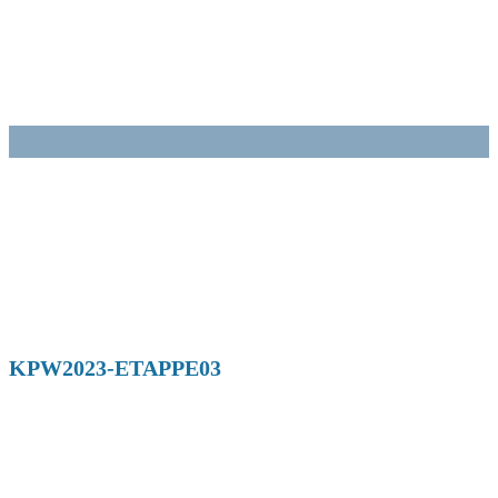
Zum
Inhalt
springen
KPW2023-ETAPPE03