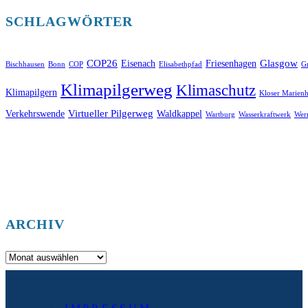
SCHLAGWÖRTER
COP26
Glasgow
Eisenach
Friesenhagen
Bischhausen
Bonn
COP
Elisabethpfad
Gr
Klimapilgerweg
Klimaschutz
Klimapilgern
Kloser Marienh
Virtueller Pilgerweg
Verkehrswende
Waldkappel
Wartburg
Wasserkraftwerk
Wer
ARCHIV
Archiv