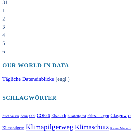
31
1
2
3
4
5
6
OUR WORLD IN DATA
Tägliche Dateneinblicke
(engl.)
SCHLAGWÖRTER
COP26
Glasgow
Eisenach
Friesenhagen
Bischhausen
Bonn
COP
Elisabethpfad
Gr
Klimapilgerweg
Klimaschutz
Klimapilgern
Kloser Marienh