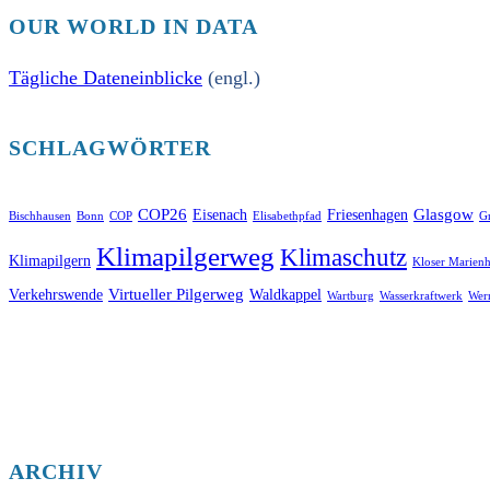
OUR WORLD IN DATA
Tägliche Dateneinblicke
(engl.)
SCHLAGWÖRTER
COP26
Glasgow
Eisenach
Friesenhagen
Bischhausen
Bonn
COP
Elisabethpfad
Gr
Klimapilgerweg
Klimaschutz
Klimapilgern
Kloser Marienh
Virtueller Pilgerweg
Verkehrswende
Waldkappel
Wartburg
Wasserkraftwerk
Wer
ARCHIV