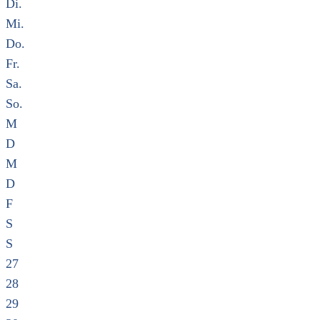
Di.
Mi.
Do.
Fr.
Sa.
So.
M
D
M
D
F
S
S
27
28
29