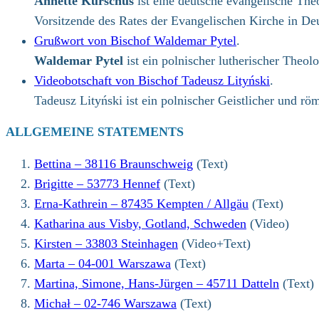
Annette Kurschus
ist eine deutsche evangelische The
Vorsitzende des Rates der Evangelischen Kirche in De
Grußwort von Bischof Waldemar Pytel
.
Waldemar Pytel
ist ein polnischer lutherischer Theo
Videobotschaft von Bischof Tadeusz Lityński
.
Tadeusz Lityński ist ein polnischer Geistlicher und r
ALLGEMEINE STATEMENTS
Bettina – 38116 Braunschweig
(Text)
Brigitte – 53773 Hennef
(Text)
Erna-Kathrein – 87435 Kempten / Allgäu
(Text)
Katharina aus Visby, Gotland, Schweden
(Video)
Kirsten – 33803 Steinhagen
(Video+Text)
Marta – 04-001 Warszawa
(Text)
Martina, Simone, Hans-Jürgen – 45711 Datteln
(Text)
Michał – 02-746 Warszawa
(Text)