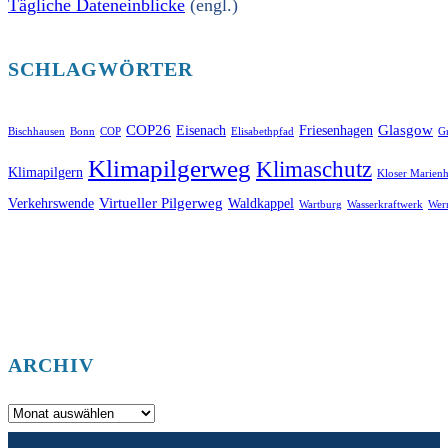
Tägliche Dateneinblicke
(engl.)
SCHLAGWÖRTER
COP26
Glasgow
Eisenach
Friesenhagen
Bischhausen
Bonn
COP
Elisabethpfad
Gr
Klimapilgerweg
Klimaschutz
Klimapilgern
Kloser Marienh
Virtueller Pilgerweg
Verkehrswende
Waldkappel
Wartburg
Wasserkraftwerk
Wer
ARCHIV
Archiv