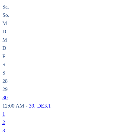
Sa.
So.
M
D
M
D
F
S
S
28
29
30
12:00 AM -
39. DEKT
1
2
3