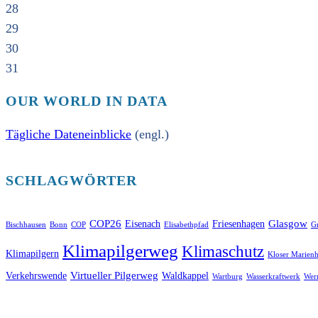
28
29
30
31
OUR WORLD IN DATA
Tägliche Dateneinblicke
(engl.)
SCHLAGWÖRTER
COP26
Glasgow
Eisenach
Friesenhagen
Bischhausen
Bonn
COP
Elisabethpfad
Gr
Klimapilgerweg
Klimaschutz
Klimapilgern
Kloser Marienh
Virtueller Pilgerweg
Verkehrswende
Waldkappel
Wartburg
Wasserkraftwerk
Wer