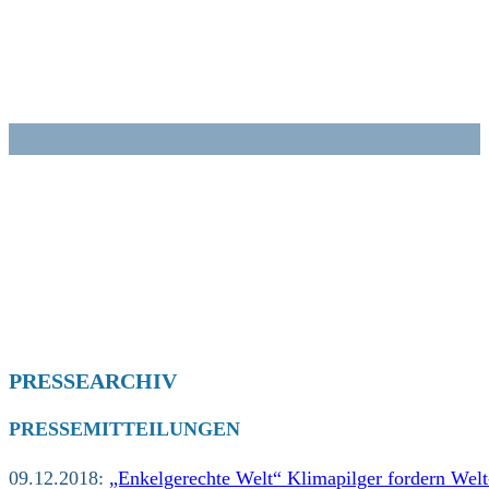
Zum
Inhalt
springen
PRESSEARCHIV
PRESSEMITTEILUNGEN
09.12.2018:
„Enkelgerechte Welt“ Klimapilger fordern Wel