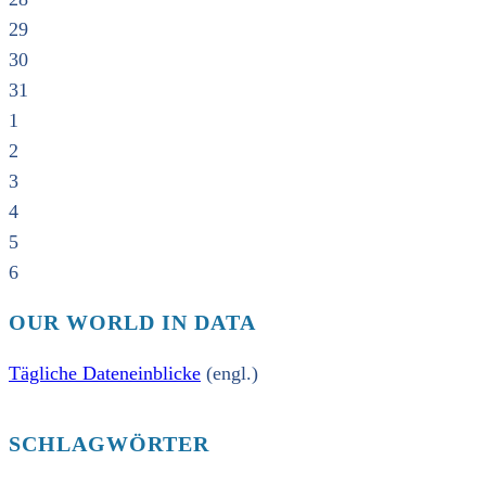
29
30
31
1
2
3
4
5
6
OUR WORLD IN DATA
Tägliche Dateneinblicke
(engl.)
SCHLAGWÖRTER