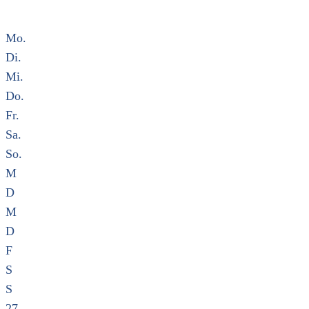
Mo.
Di.
Mi.
Do.
Fr.
Sa.
So.
M
D
M
D
F
S
S
27