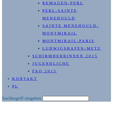
REMAGEN-PERL
PERL-SAINTE
MENEHOULD
SAINTE MENEHOULD-
MONTMIRAIL
MONTMIRAIL-PARIS
LUDWIGSHAFEN-METZ
SCHIRMHERRINNEN 2015
JUGENDLICHE
FAQ 2015
KONTAKT
PL
Diese
Suchbegriff eingeben
Website
durchsuchen