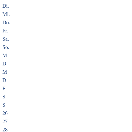
Di.
Mi.
Do.
Fr.
Sa.
So.
M
D
M
D
F
S
S
26
27
28