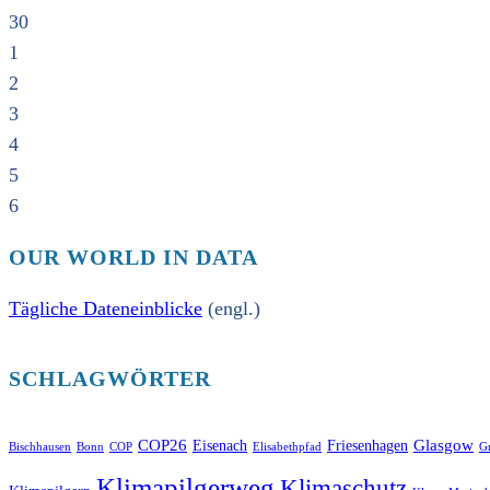
30
1
2
3
4
5
6
OUR WORLD IN DATA
Tägliche Dateneinblicke
(engl.)
SCHLAGWÖRTER
COP26
Glasgow
Eisenach
Friesenhagen
Bischhausen
Bonn
COP
Elisabethpfad
Gr
Klimapilgerweg
Klimaschutz